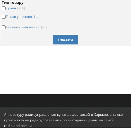
Тип товару
іграшка
[16]
Тільки у наявності
[0]
Показати неактуальні
[+4]
Показати
Аппаратуру радиоуправления купить
с доставкой в Харьков, а также
купить яхту на радиоуправлении
по выгодным ценам на сайте
radioland.com.ua.