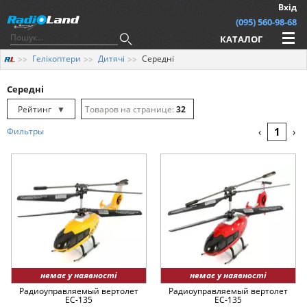
Вхід
(095) 560-98-68
КАТАЛОГ
Гелікоптери
Дитячі
Середні
Середні
Рейтинг
▼
32
Рейтинг
▲
64
1
Фильтры
‹
›
Дата
▲
128
Дата
▼
Ціна
▲
Ціна
▼
немає у наявності
немає у наявності
Радиоуправляемый вертолет
Радиоуправляемый вертолет
EC-135
EC-135