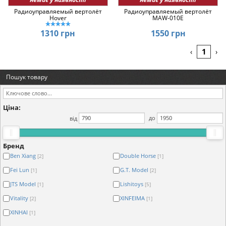
Радиоуправляемый вертолёт
Радиоуправляемый вертолёт
Hover
MAW-010E
1310 грн
1550 грн
1
‹
›
Пошук товару
Ціна:
від
до
Бренд
Ben Xiang
Double Horse
[2]
[1]
Fei Lun
G.T. Model
[1]
[2]
JTS Model
Lishitoys
[1]
[5]
Vitality
XINFEIMA
[2]
[1]
XINHAI
[1]