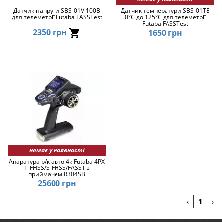
Датчик напруги SBS-01V 100В
Датчик температури SBS-01TE
для телеметрії Futaba FASSTest
0°C до 125°C для телеметрії
Futaba FASSTest
2350 грн
1650 грн
немає у наявності
Апаратура р/к авто 4к Futaba 4PX
T-FHSS/S-FHSS/FASST з
приймачем R304SB
25600 грн
1
‹
›