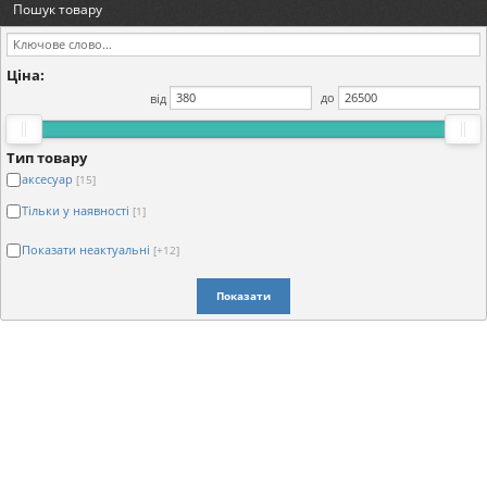
Пошук товару
Ціна:
від
до
Тип товару
аксесуар
[15]
Тільки у наявності
[1]
Показати неактуальні
[+12]
Показати