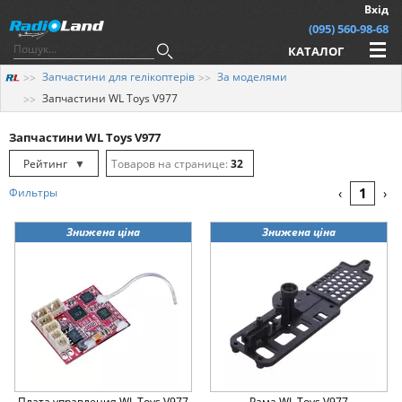
Вхід
(095) 560-98-68
КАТАЛОГ
Запчастини для гелікоптерів
За моделями
Запчастини WL Toys V977
Запчастини WL Toys V977
Рейтинг
▼
32
Рейтинг
▲
64
1
Фильтры
‹
›
Дата
▲
128
Знижена ціна
Знижена ціна
Дата
▼
Ціна
▲
Ціна
▼
Плата управления WL Toys V977
Рама WL Toys V977