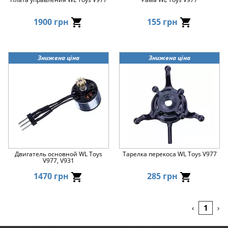
1900 грн
155 грн
Знижена ціна
Знижена ціна
Двигатель основной WL Toys
Тарелка перекоса WL Toys V977
V977, V931
1470 грн
285 грн
1
‹
›