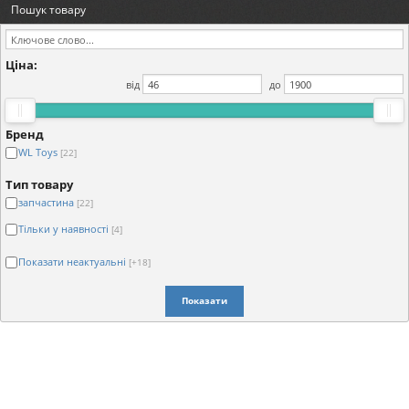
Пошук товару
Ціна:
від
до
Бренд
WL Toys
[22]
Тип товару
запчастина
[22]
Тільки у наявності
[4]
Показати неактуальні
[+18]
Показати