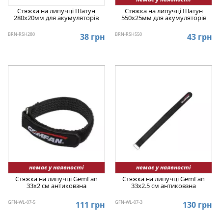
Стяжка на липучці Шатун
Стяжка на липучці Шатун
280x20мм для акумуляторів
550x25мм для акумуляторів
BRN-RSH280
BRN-RSH550
38 грн
43 грн
немає у наявності
немає у наявності
Стяжка на липучці GemFan
Стяжка на липучці GemFan
33x2 см антиковзна
33x2.5 см антиковзна
GFN-WL-07-5
GFN-WL-07-3
111 грн
130 грн