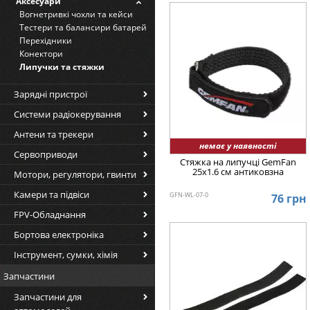
Аксесуари
Вогнетривкі чохли та кейси
Тестери та балансири батарей
Перехідники
Конектори
Липучки та стяжки
Зарядні пристрої
Системи радіокерування
Антени та трекери
немає у наявності
Сервоприводи
Стяжка на липучці GemFan
25x1.6 см антиковзна
Мотори, регулятори, гвинти
Камери та підвіси
GFN-WL-07-0
76 грн
FPV-Обладнання
Бортова електроніка
Інструмент, сумки, хімія
Запчастини
Запчастини для