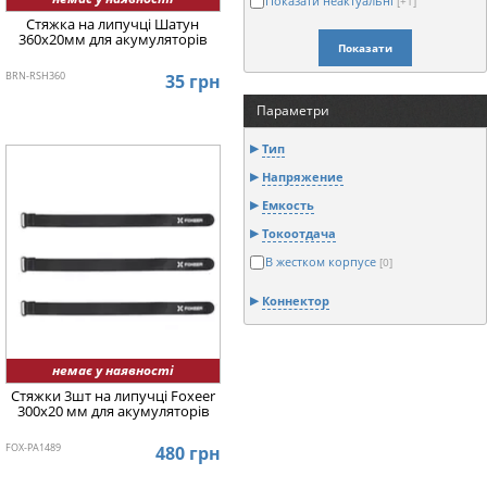
Показати неактуальні
[+1]
Стяжка на липучці Шатун
360x20мм для акумуляторів
Показати
BRN-RSH360
35 грн
Параметри
Тип
Напряжение
Емкость
Токоотдача
В жестком корпусе
[0]
Коннектор
немає у наявності
Стяжки 3шт на липучці Foxeer
300x20 мм для акумуляторів
FOX-PA1489
480 грн