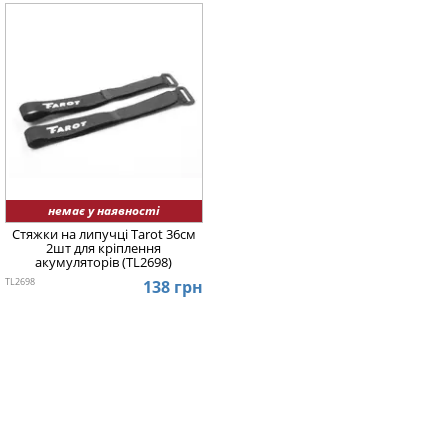
немає у наявності
Стяжки на липучці Tarot 36см
2шт для кріплення
акумуляторів (TL2698)
TL2698
138 грн