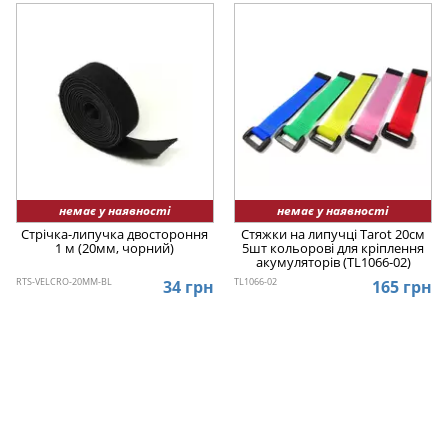
немає у наявності
немає у наявності
Стрічка-липучка двостороння
Стяжки на липучці Tarot 20см
1 м (20мм, чорний)
5шт кольорові для кріплення
акумуляторів (TL1066-02)
RTS-VELCRO-20MM-BL
TL1066-02
34 грн
165 грн