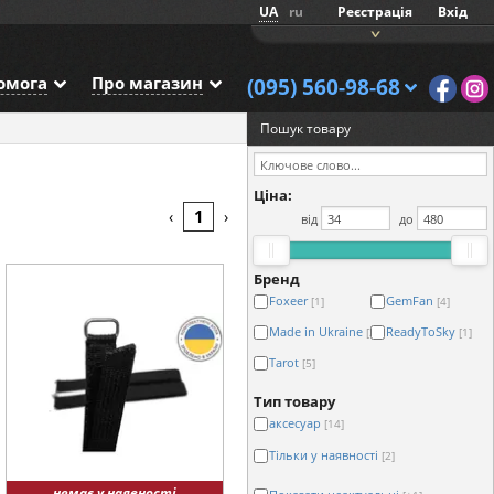
UA
ru
Реєстрація
Вхід
омога
Про магазин
(095) 560-98-68
Пошук товару
Ціна:
1
‹
›
від
до
Бренд
Foxeer
GemFan
[1]
[4]
Made in Ukraine
ReadyToSky
[3]
[1]
Tarot
[5]
Тип товару
аксесуар
[14]
Тільки у наявності
[2]
немає у наявності