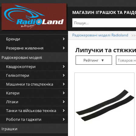
МАГАЗИН ІГРАШОК ТА РАІ
Радіокеровані моделі Radioland
Бренди
Резервне живлення
Липучки та стяжк
Радіокеровані моделі
Рейтинг
▼
Квадрокоптери
Рейтинг
▲
Гелікоптери
Дата
▲
Машинки та спецтехніка
Дата
▼
Катери
Ціна
▲
Літаки
Ціна
▼
Танки та військова техніка
Роботи та гаджети
Іграшки