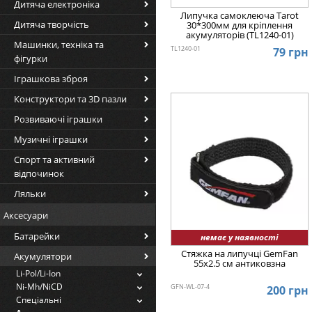
Дитяча електроніка
Липучка самоклеюча Tarot
Дитяча творчість
30*300мм для кріплення
акумуляторів (TL1240-01)
Машинки, техніка та
TL1240-01
79 грн
фігурки
Іграшкова зброя
Конструктори та 3D пазли
Розвиваючі іграшки
Музичні іграшки
Спорт та активний
відпочинок
Ляльки
Аксесуари
Батарейки
немає у наявності
Стяжка на липучці GemFan
Акумулятори
55x2.5 см антиковзна
Li-Pol/Li-Ion
Ni-Mh/NiCD
GFN-WL-07-4
200 грн
Спеціальні