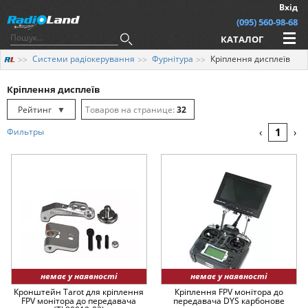
Вхід
(095) 560-98-68
КАТАЛОГ
Системи радіокерування
Фурнітура
Кріплення дисплеїв
Кріплення дисплеїв
Рейтинг
▼
32
Рейтинг
▲
64
1
Фильтры
‹
›
Дата
▲
128
Дата
▼
Ціна
▲
Ціна
▼
немає у наявності
немає у наявності
Кронштейн Tarot для кріплення
Кріплення FPV монітора до
FPV монітора до передавача
передавача DYS карбонове