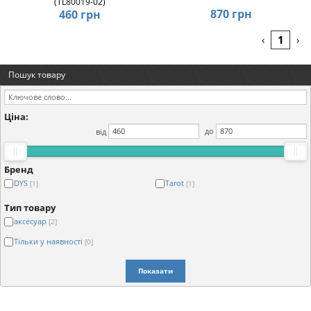
(TL80019-02)
870 грн
460 грн
1
‹
›
Пошук товару
Ціна:
від
до
Бренд
DYS
Tarot
[1]
[1]
Тип товару
аксесуар
[2]
Тільки у наявності
[0]
Показати