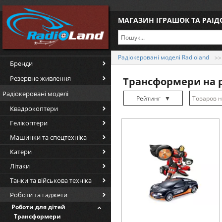
МАГАЗИН ІГРАШОК ТА РАІ
Радіокеровані моделі Radioland
Бренди
Резервне живлення
Трансформери на р
Радіокеровані моделі
Рейтинг
▼
Квадрокоптери
Рейтинг
▲
Гелікоптери
Дата
▲
Машинки та спецтехніка
Дата
▼
Катери
Ціна
▲
Літаки
Ціна
▼
Танки та військова техніка
Роботи та гаджети
Роботи для дітей
Трансформери