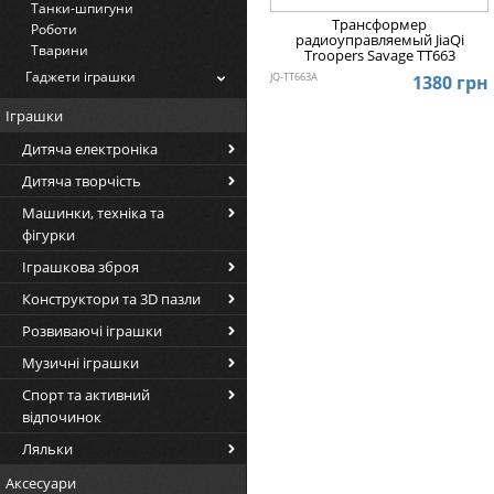
Танки-шпигуни
Трансформер
Роботи
радиоуправляемый JiaQi
Тварини
Troopers Savage TT663
Гаджети іграшки
JQ-TT663A
1380 грн
Іграшки
Дитяча електроніка
Дитяча творчість
Машинки, техніка та
фігурки
Іграшкова зброя
Конструктори та 3D пазли
Розвиваючі іграшки
Музичні іграшки
Спорт та активний
відпочинок
Ляльки
Аксесуари