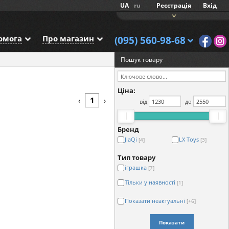
UA
ru
Реєстрація
Вхід
омога
Про магазин
(095) 560-98-68
Пошук товару
Ціна:
1
‹
›
від
до
Бренд
JiaQi
LX Toys
[4]
[3]
Тип товару
іграшка
[7]
Тільки у наявності
[1]
Показати неактуальні
[+6]
Показати