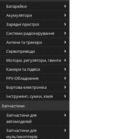
Батарейки
Акумулятори
Зарядні пристрої
Системи радіокерування
Антени та трекери
Сервоприводи
Мотори, регулятори, гвинти
Камери та підвіси
FPV-Обладнання
Бортова електроніка
Інструмент, сумки, хімія
Запчастини
Запчастини для
автомоделей
Запчастини для
мультикоптерів