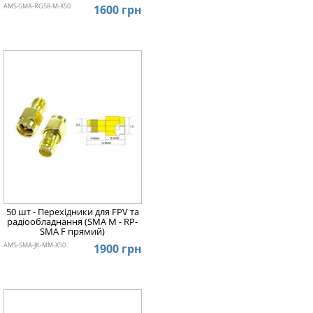
AMS-SMA-RG58-M-X50
1600 грн
50 шт - Перехідники для FPV та
радіообладнання (SMA M - RP-
SMA F прямий)
AMS-SMA-JK-MM-X50
1900 грн