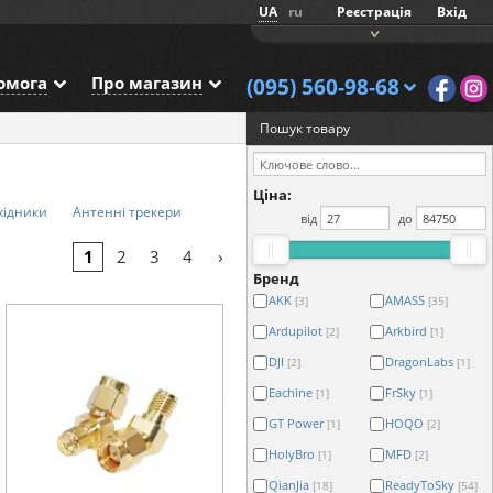
UA
ru
Реєстрація
Вхід
омога
Про магазин
(095) 560-98-68
Пошук товару
Ціна:
хідники
Антенні трекери
від
до
›
1
2
3
4
Бренд
AKK
AMASS
[3]
[35]
Ardupilot
Arkbird
[2]
[1]
DJI
DragonLabs
[2]
[1]
Eachine
FrSky
[1]
[1]
GT Power
HOQO
[1]
[2]
HolyBro
MFD
[1]
[2]
QianJia
ReadyToSky
[18]
[54]