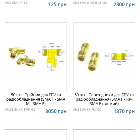
AMS-QMA-KY-1.5
AMS-SMA-W-RG58-M-X50
125 грн
2300 грн
50 шт - Трійник для FPV та
50 шт - Перехідники для FPV та
радіообладнання (SMA F - SMA
радіообладнання (SMA F - RP-
M - SMA F)
SMA F прямий)
AMS-SMA-KJK-FMF-X50
AMS-SMA-KK-FM-X50
3050 грн
1370 грн