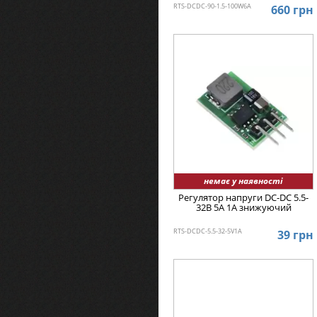
RTS-DCDC-90-1.5-100W6A
660 грн
немає у наявності
Регулятор напруги DC-DC 5.5-
32В 5А 1А знижуючий
RTS-DCDC-5.5-32-5V1A
39 грн