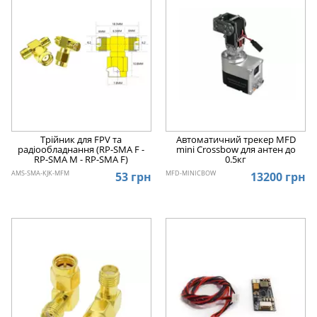
Трійник для FPV та
Автоматичний трекер MFD
радіообладнання (RP-SMA F -
mini Crossbow для антен до
RP-SMA M - RP-SMA F)
0.5кг
AMS-SMA-KJK-MFM
MFD-MINICBOW
53 грн
13200 грн