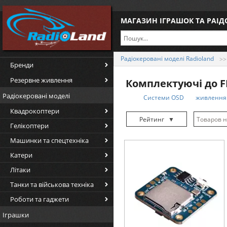
МАГАЗИН ІГРАШОК ТА РАІ
Радіокеровані моделі Radioland
Бренди
Резервне живлення
Комплектуючі до F
Радіокеровані моделі
Системи OSD
живлення
Квадрокоптери
Рейтинг
▼
Гелікоптери
Рейтинг
▲
Машинки та спецтехніка
Дата
▲
Катери
Дата
▼
Літаки
Ціна
▲
Танки та військова техніка
Ціна
▼
Роботи та гаджети
Іграшки