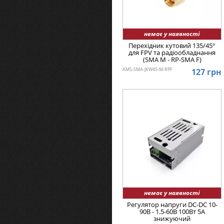
немає у наявності
Перехідник кутовий 135/45°
для FPV та радіообладнання
(SMA M - RP-SMA F)
AMS-SMA-JKW45-M-RPF
127 грн
немає у наявності
Регулятор напруги DC-DC 10-
90В - 1.5-60В 100Вт 5А
знижуючий