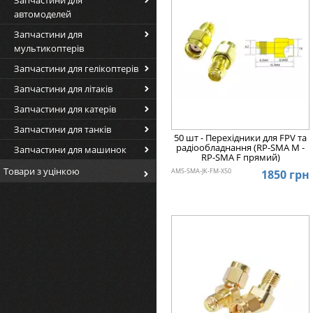
автомоделей
Запчастини для
мультикоптерів
Запчастини для гелікоптерів
Запчастини для літаків
Запчастини для катерів
Запчастини для танків
50 шт - Перехідники для FPV та
радіообладнання (RP-SMA M -
Запчастини для машинок
RP-SMA F прямий)
Товари з уцінкою
AMS-SMA-JK-FM-X50
1850 грн