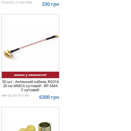
RTS-DCDC-12-100-12V5A
330 грн
немає у наявності
50 шт - Антенний кабель RG316
20 см MMCX кутовий - RP-SMA
F кутовий
AMS-QJL-DD-0121-X50
6300 грн