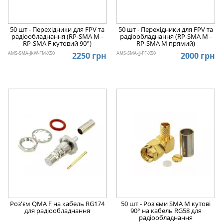
50 шт - Перехідники для FPV та
50 шт - Перехідники для FPV та
радіообладнання (RP-SMA M -
радіообладнання (RP-SMA M -
RP-SMA F кутовий 90°)
RP-SMA M прямий)
AMS-SMA-JKW-FM-X50
AMS-SMA-JJ-FF-X50
2250 грн
2000 грн
Роз'єм QMA F на кабель RG174
50 шт - Роз'єми SMA M кутові
для радіообладнання
90° на кабель RG58 для
радіообладнання