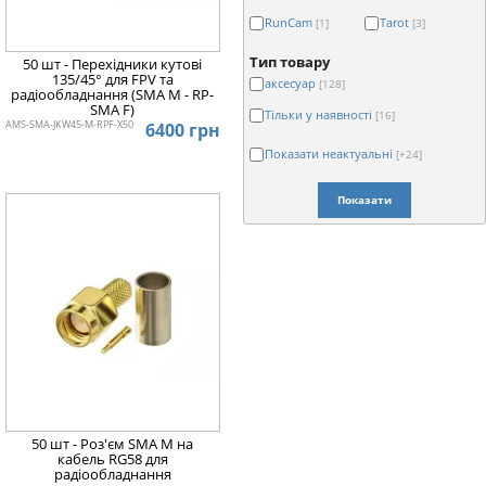
RunCam
Tarot
[1]
[3]
Тип товару
50 шт - Перехідники кутові
135/45° для FPV та
аксесуар
[128]
радіообладнання (SMA M - RP-
SMA F)
Тільки у наявності
[16]
AMS-SMA-JKW45-M-RPF-X50
6400 грн
Показати неактуальні
[+24]
Показати
50 шт - Роз'єм SMA M на
кабель RG58 для
радіообладнання