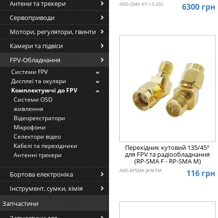
Антени та трекери
AMS-QMA-KY-1.5-X50
6300 грн
Сервоприводи
Мотори, регулятори, гвинти
Камери та підвіси
FPV-Обладнання
Системи FPV
Дисплеї та окуляри
Комплектуючі до FPV
Системи OSD
живлення
Відеореєстратори
Мікрофони
Селектори відео
Кабелі та перехідники
Перехідник кутовий 135/45°
для FPV та радіообладнання
Антенні трекери
(RP-SMA F - RP-SMA M)
AMS-RPSMA-JKW-FM
116 грн
Бортова електроніка
Інструмент, сумки, хімія
Запчастини
Запчастини для