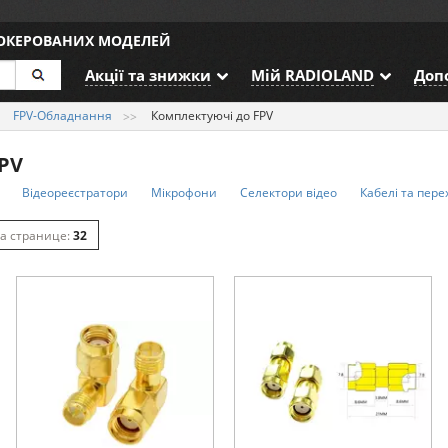
ДОКЕРОВАНИХ МОДЕЛЕЙ
Акції та знижки
Мій RADIOLAND
Доп
FPV-Обладнання
Комплектуючі до FPV
PV
Відеореєстратори
Мікрофони
Селектори відео
Кабелі та пере
32
64
128