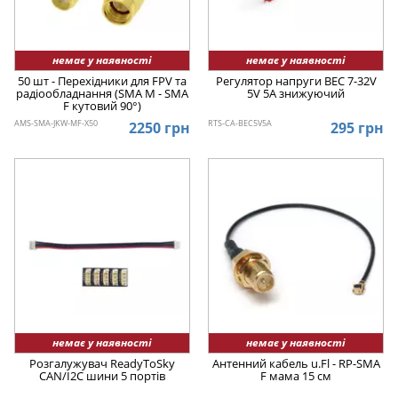
немає у наявності
немає у наявності
50 шт - Перехідники для FPV та
Регулятор напруги BEC 7-32V
радіообладнання (SMA M - SMA
5V 5A знижуючий
F кутовий 90°)
AMS-SMA-JKW-MF-X50
RTS-CA-BEC5V5A
2250 грн
295 грн
немає у наявності
немає у наявності
Розгалужувач ReadyToSky
Антенний кабель u.Fl - RP-SMA
CAN/I2C шини 5 портів
F мама 15 см