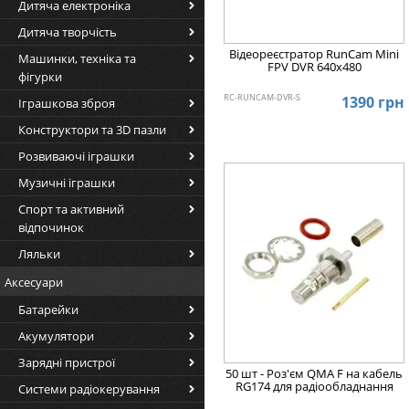
Дитяча електроніка
Дитяча творчість
Відеореєстратор RunCam Mini
Машинки, техніка та
FPV DVR 640x480
фігурки
RC-RUNCAM-DVR-S
1390 грн
Іграшкова зброя
Конструктори та 3D пазли
Розвиваючі іграшки
Музичні іграшки
Спорт та активний
відпочинок
Ляльки
Аксесуари
Батарейки
Акумулятори
Зарядні пристрої
50 шт - Роз'єм QMA F на кабель
RG174 для радіообладнання
Системи радіокерування