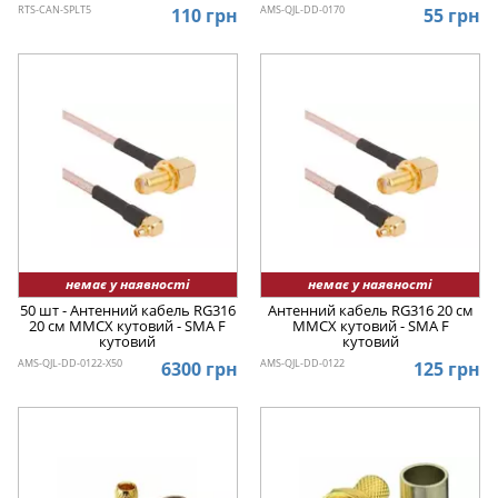
RTS-CAN-SPLT5
AMS-QJL-DD-0170
110 грн
55 грн
немає у наявності
немає у наявності
50 шт - Антенний кабель RG316
Антенний кабель RG316 20 см
20 см MMCX кутовий - SMA F
MMCX кутовий - SMA F
кутовий
кутовий
AMS-QJL-DD-0122-X50
AMS-QJL-DD-0122
6300 грн
125 грн