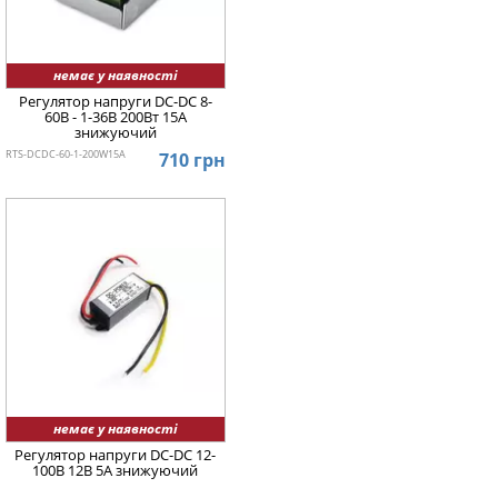
немає у наявності
Регулятор напруги DC-DC 8-
60В - 1-36В 200Вт 15А
знижуючий
RTS-DCDC-60-1-200W15A
710 грн
немає у наявності
Регулятор напруги DC-DC 12-
100В 12В 5А знижуючий