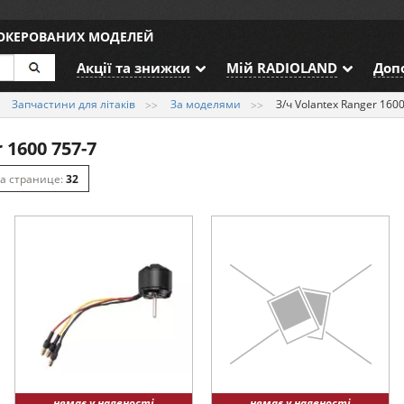
ДОКЕРОВАНИХ МОДЕЛЕЙ
Акції та знижки
Мій RADIOLAND
Доп
Запчастини для літаків
За моделями
З/ч Volantex Ranger 160
 1600 757-7
32
64
128
немає у наявності
немає у наявності