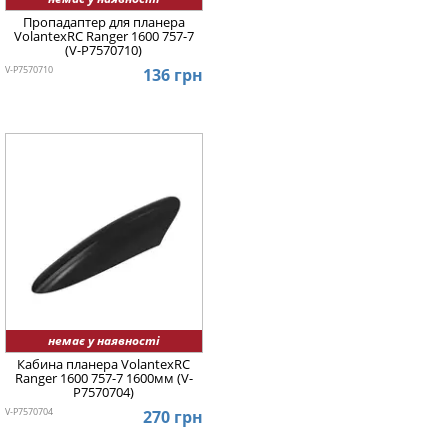
Пропадаптер для планера
VolantexRC Ranger 1600 757-7
(V-P7570710)
V-P7570710
136 грн
немає у наявності
Кабина планера VolantexRC
Ranger 1600 757-7 1600мм (V-
P7570704)
V-P7570704
270 грн