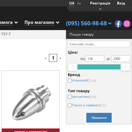
UA
ru
Реєстрація
Вхід
омога
Про магазин
(095) 560-98-68
0 757-7
Пошук товару
Ціна:
1
‹
›
від
до
Бренд
VolantexRC
[10]
Тип товару
запчастина
[10]
Тільки у наявності
[1]
Показати
немає у наявності