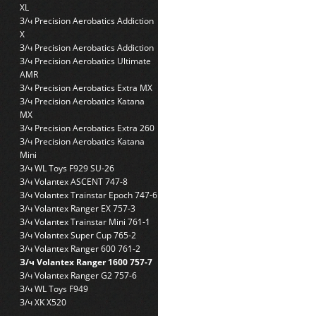
XL
З/ч Precision Aerobatics Addiction
X
З/ч Precision Aerobatics Addiction
З/ч Precision Aerobatics Ultimate
AMR
З/ч Precision Aerobatics Extra MX
З/ч Precision Aerobatics Katana
MX
З/ч Precision Aerobatics Extra 260
З/ч Precision Aerobatics Katana
Mini
З/ч WL Toys F929 SU-26
З/ч Volantex ASCENT 747-8
З/ч Volantex Trainstar Epoch 747-6
З/ч Volantex Ranger EX 757-3
З/ч Volantex Trainstar Mini 761-1
З/ч Volantex Super Cup 765-2
З/ч Volantex Ranger 600 761-2
З/ч Volantex Ranger 1600 757-7
З/ч Volantex Ranger G2 757-6
З/ч WL Toys F949
З/ч XK X520