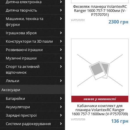
Дитяча електроніка
Фюзеляж планера VolantexRC
Дитяча творчість
Ranger 1600 757-7 1600мм (V-
P7570701)
Машинки, техніка та
V-P7570701
2300 грн
фігурки
Іграшкова зброя
Конструктори та 3D пазли
Розвиваючі іграшки
Музичні іграшки
Спорт та активний
відпочинок
Ляльки
Аксесуари
Батарейки
немає у наявності
Кабанчики комплект для
Акумулятори
планера VolantexRC Ranger
1600 757-7 1600мм (V-P7570709)
Зарядні пристрої
V-P7570709
136 грн
Системи радіокерування