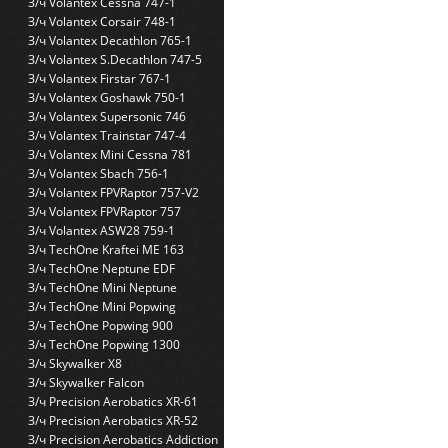
З/ч Volantex Cessna 747-1
З/ч Volantex Corsair 748-1
З/ч Volantex Decathlon 765-1
З/ч Volantex S.Decathlon 747-5
З/ч Volantex Firstar 767-1
З/ч Volantex Goshawk 750-1
З/ч Volantex Supersonic 746
З/ч Volantex Trainstar 747-4
З/ч Volantex Mini Cessna 781
З/ч Volantex Sbach 756-1
З/ч Volantex FPVRaptor 757-V2
З/ч Volantex FPVRaptor 757
З/ч Volantex ASW28 759-1
З/ч TechOne Kraftei ME 163
З/ч TechOne Neptune EDF
З/ч TechOne Mini Neptune
З/ч TechOne Mini Popwing
З/ч TechOne Popwing 900
З/ч TechOne Popwing 1300
З/ч Skywalker X8
З/ч Skywalker Falcon
З/ч Precision Aerobatics XR-61
З/ч Precision Aerobatics XR-52
З/ч Precision Aerobatics Addiction