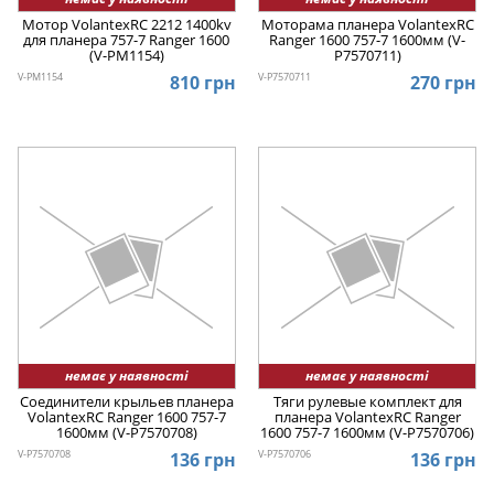
Мотор VolantexRC 2212 1400kv
Моторама планера VolantexRC
для планера 757-7 Ranger 1600
Ranger 1600 757-7 1600мм (V-
(V-PM1154)
P7570711)
V-PM1154
V-P7570711
810 грн
270 грн
немає у наявності
немає у наявності
Соединители крыльев планера
Тяги рулевые комплект для
VolantexRC Ranger 1600 757-7
планера VolantexRC Ranger
1600мм (V-P7570708)
1600 757-7 1600мм (V-P7570706)
V-P7570708
V-P7570706
136 грн
136 грн