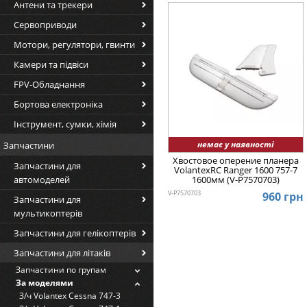
Антени та трекери
Сервоприводи
Мотори, регулятори, гвинти
Камери та підвіси
FPV-Обладнання
Бортова електроніка
Інструмент, сумки, хімія
немає у наявності
Запчастини
Хвостовое оперение планера
Запчастини для
VolantexRC Ranger 1600 757-7
1600мм (V-P7570703)
автомоделей
V-P7570703
960 грн
Запчастини для
мультикоптерів
Запчастини для гелікоптерів
Запчастини для літаків
Запчастини по групам
За моделями
З/ч Volantex Cessna 747-3