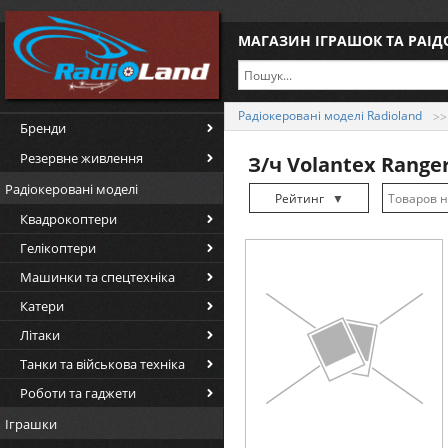
МАГАЗИН ІГРАШОК ТА РАІ
Радіокеровані моделі Radioland
Бренди
Резервне живлення
З/ч Volantex Ranger
Радіокеровані моделі
Рейтинг
▼
Квадрокоптери
Рейтинг
▲
Гелікоптери
Дата
▲
Машинки та спецтехніка
Дата
▼
Катери
Ціна
▲
Літаки
Ціна
▼
Танки та військова техніка
Роботи та гаджети
Іграшки