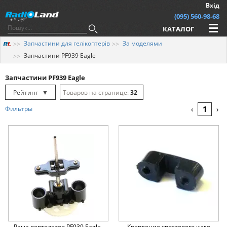
Вхід
(095) 560-98-68
КАТАЛОГ
Запчастини для гелікоптерів
За моделями
Запчастини PF939 Eagle
Запчастини PF939 Eagle
Рейтинг
▼
32
Рейтинг
▲
64
1
Фильтры
‹
›
Дата
▲
128
Дата
▼
Ціна
▲
Ціна
▼
Рама вертолетов PF939 Eagle,
Крепление хвостового киля