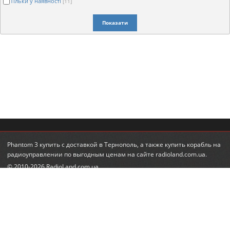
Тільки у наявності
[11]
Показати
Phantom 3 купить
с доставкой в Тернополь, а также
купить корабль на
радиоуправлении
по выгодным ценам на сайте radioland.com.ua.
© 2010-2026 RadioLand.com.ua
Інтернет-магазин радіокерованих іграшок та моделей.
Радіокеровані гелікоптери, автівки, танки.
КОНТАКТИ
ПІДПИСКА НА НОВИНИ
+380 (95) 560-98-68
email:
feedback@radioland.com.ua