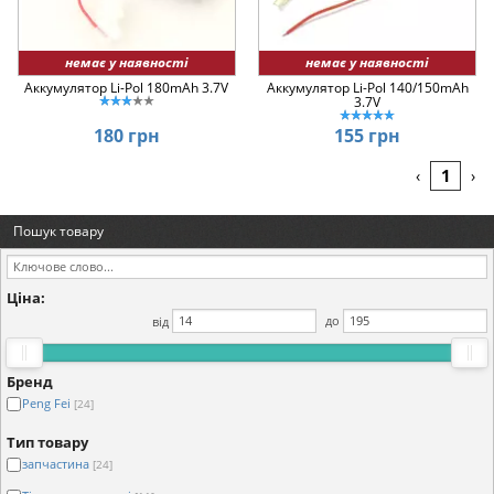
немає у наявності
немає у наявності
Аккумулятор Li-Pol 180mAh 3.7V
Аккумулятор Li-Pol 140/150mAh
3.7V
180 грн
155 грн
1
‹
›
Пошук товару
Ціна:
від
до
Бренд
Peng Fei
[24]
Тип товару
запчастина
[24]