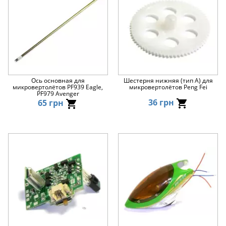
Ось основная для
Шестерня нижняя (тип А) для
микровертолётов PF939 Eagle,
микровертолётов Peng Fei
PF979 Avenger
36 грн
65 грн