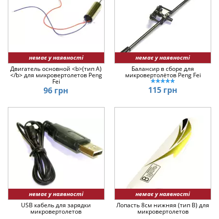
немає у наявності
немає у наявності
Двигатель основной <b>(тип А)
Балансир в сборе для
</b> для микровертолетов Peng
микровертолётов Peng Fei
Fei
115 грн
96 грн
немає у наявності
немає у наявності
USB кабель для зарядки
Лопасть 8см нижняя (тип B) для
микровертолетов
микровертолетов