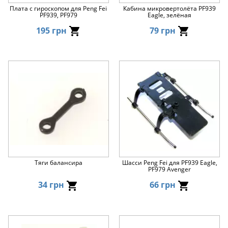
Плата с гироскопом для Peng Fei
Кабина микровертолёта PF939
PF939, PF979
Eagle, зелёная
195 грн
79 грн
Тяги балансира
Шасси Peng Fei для PF939 Eagle,
PF979 Avenger
34 грн
66 грн