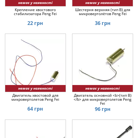
немає у наявності
немає у наявності
Крепление хвостового
Шестерня верхняя (тип B) для
стабилизатора Peng Fei
микровертолётов Peng Fei
22 грн
36 грн
немає у наявності
немає у наявності
Двигатель хвостовой для
Двигатель основной <b>(тип B)
микровертолетов Peng Fei
</b> для микровертолетов Peng
Fei
64 грн
96 грн