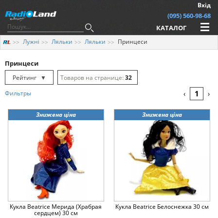
Вхід
(095) 560-98-68
КАТАЛОГ
Лужні
Ляльки
Ляльки
Принцеси
Принцеси
Рейтинг
▼
32
Рейтинг
▲
64
1
Фильтры
‹
›
Дата
▲
128
Знижена ціна
Знижена ціна
Дата
▼
Ціна
▲
Ціна
▼
Кукла Beatrice Мерида (Храбрая
Кукла Beatrice Белоснежка 30 см
сердцем) 30 см