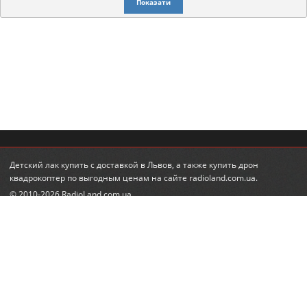
Показати
Детский лак купить
с доставкой в Львов, а также
купить дрон
квадрокоптер
по выгодным ценам на сайте radioland.com.ua.
© 2010-2026 RadioLand.com.ua
Інтернет-магазин радіокерованих іграшок та моделей.
Радіокеровані гелікоптери, автівки, танки.
КОНТАКТИ
ПІДПИСКА НА НОВИНИ
+380 (95) 560-98-68
email:
feedback@radioland.com.ua