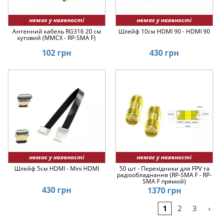
немає у наявності
немає у наявності
Антенний кабель RG316 20 см
Шлейф 10см HDMI 90 - HDMI 90
кутовий (MMCX - RP-SMA F)
102 грн
430 грн
немає у наявності
немає у наявності
Шлейф 5см HDMI - Mini HDMI
50 шт - Перехідники для FPV та
радіообладнання (RP-SMA F - RP-
SMA F прямий)
430 грн
1370 грн
›
1
2
3