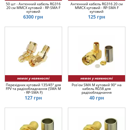
50 шт - Антенний кабель RG316
Антенний кабель RG316 20 см
20 см MMCX кутовий - RP-SMA F
MMCX кутовий - RP-SMA F
кутовий
кутовий
6300 грн
125 грн
немає у наявності
немає у наявності
Перехідник кутовий 135/45° для
Роз'єм SMA M кутовий 90° на
FPV та радіообладнання (SMA M
кабель RG58 для
- RP-SMA F)
радіообладнання
127 грн
40 грн