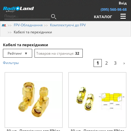
Вхід
(095) 560-98-68
КАТАЛОГ
FPV-Обладнання
Комплектуючі до FPV
Кабелі та перехідники
Кабелі та перехідники
Рейтинг
▼
32
Рейтинг
▲
64
›
1
2
3
Фильтры
Дата
▲
128
Дата
▼
Ціна
▲
Ціна
▼
50 шт - Перехідники для FPV та
50 шт - Перехідники для FPV та