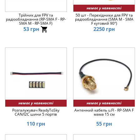
немає у наявності
Трійник для FPV та
50 шт - Перехідники для FPV та
радіообладнання (RP-SMA F - RP-
радіообладнання (SMA M - SMA
SMA M - RP-SMA F)
F кутовий 90°)
53 грн
2250 грн
немає у наявності
немає у наявності
Розгалужувач ReadyToSky
Антенний кабель u.Fl - RP-SMA F
CAN/I2C шини 5 портів
мама 15 см
110 грн
55 грн