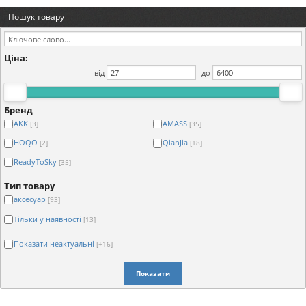
Пошук товару
Ціна:
від
до
Бренд
AKK
AMASS
[3]
[35]
HOQO
QianJia
[2]
[18]
ReadyToSky
[35]
Тип товару
аксесуар
[93]
Тільки у наявності
[13]
Показати неактуальні
[+16]
Показати