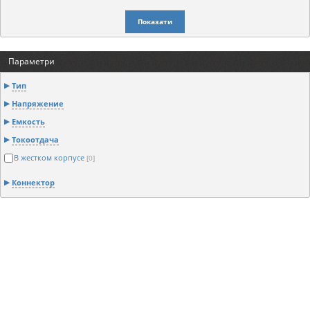
Показати
Параметри
Тип
Напряжение
Емкость
Токоотдача
В жестком корпусе
[0]
Коннектор