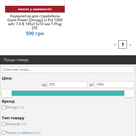
немає у наявності
Акумулятор для страйкбола
Giant Power (Dinogy) Li-Pol 1000
мАг 7.4 В 185x15x10 мм T-Plug
25C
590 грн
1
‹
›
Пошук товару
Ціна:
від
до
Бренд
Dinogy
[23]
Тип товару
аксесуар
[23]
Тільки у наявності
[0]