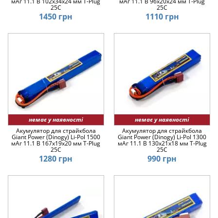
мАг 11.1 В 102x34x24 мм T-Plug
мАг 11.1 В 96x20x24 мм T-Plug
25C
25C
1450 грн
1110 грн
немає у наявності
немає у наявності
Акумулятор для страйкбола
Акумулятор для страйкбола
Giant Power (Dinogy) Li-Pol 1500
Giant Power (Dinogy) Li-Pol 1300
мАг 11.1 В 167x19x20 мм T-Plug
мАг 11.1 В 130x21x18 мм T-Plug
25C
25C
1280 грн
990 грн