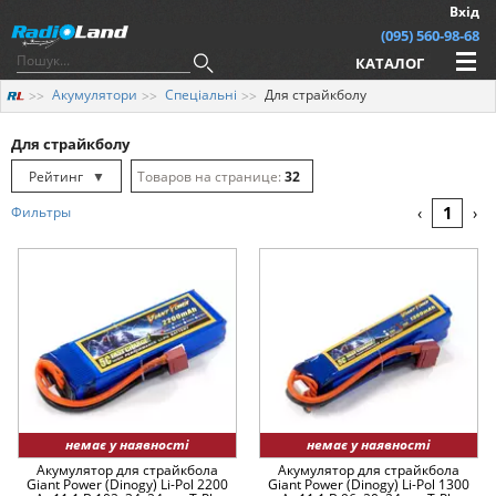
Вхід
(095) 560-98-68
КАТАЛОГ
Акумулятори
Спеціальні
Для страйкболу
Для страйкболу
Рейтинг
▼
32
Рейтинг
▲
64
1
Фильтры
‹
›
Дата
▲
128
Дата
▼
Ціна
▲
Ціна
▼
немає у наявності
немає у наявності
Акумулятор для страйкбола
Акумулятор для страйкбола
Giant Power (Dinogy) Li-Pol 2200
Giant Power (Dinogy) Li-Pol 1300