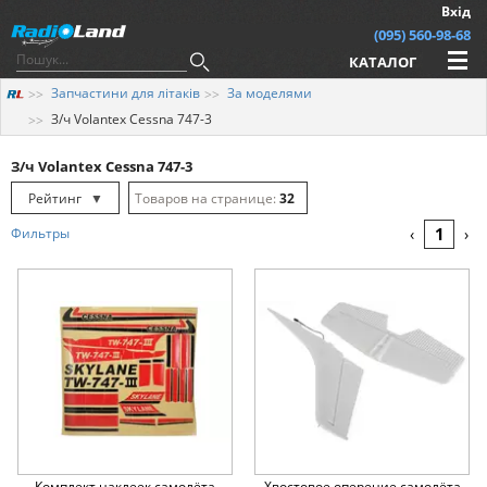
Вхід
(095) 560-98-68
КАТАЛОГ
Запчастини для літаків
За моделями
З/ч Volantex Cessna 747-3
З/ч Volantex Cessna 747-3
Рейтинг
▼
32
Рейтинг
▲
64
1
Фильтры
‹
›
Дата
▲
128
Дата
▼
Ціна
▲
Ціна
▼
Комплект наклеек самолёта
Хвостовое оперение самолёта