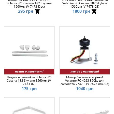
VolantexRC Cessna 182 Skylane
VolantexRC Cessna 182 Skylane
1560мм (V-7473-Dec)
1560мм (V-7473-03)
295 грн
1800 грн
немає у наявності
немає у наявності
Подкосы самолёта VolantexRC
Мотор бесколлекторный
Cessna 182 Skylane 1560мм (V-
VolantexRC 4023 850kv для
7473-07)
самолёта V747-3 (V-7473-m4023)
175 грн
1040 грн