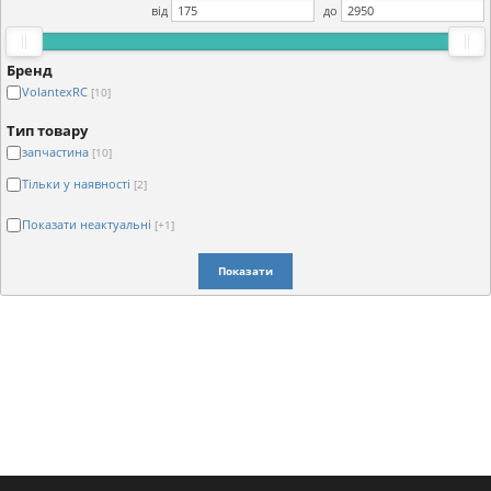
від
до
Бренд
VolantexRC
[10]
Тип товару
запчастина
[10]
Тільки у наявності
[2]
Показати неактуальні
[+1]
Показати