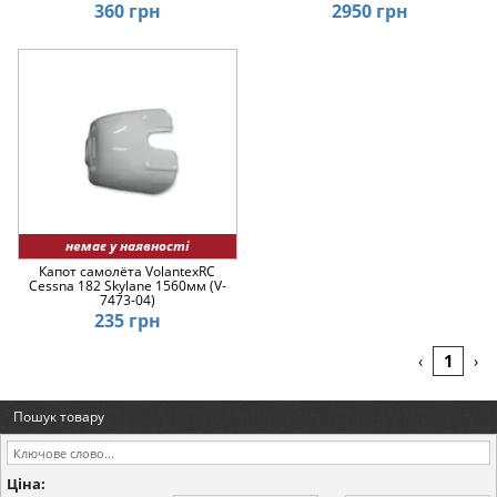
360 грн
2950 грн
немає у наявності
Капот самолёта VolantexRC
Cessna 182 Skylane 1560мм (V-
7473-04)
235 грн
1
‹
›
Пошук товару
Ціна: