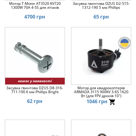
Мотор T-Motor AT3520 KV720
Засувка гвинтова DZUS D2-515-
1300W 70A 4-5S для літаків
1312-190 5 мм Phillips
4700 грн
65 грн
немає у наявності
Засувка гвинтова DZUS D8-316-
Мотор для квадрокоптерів
711-190 6 мм Phillips Bright
ARMADA 3115 900KV 3-6S 1620
Вт (для FPV дронів 10")
62 грн
1046 грн