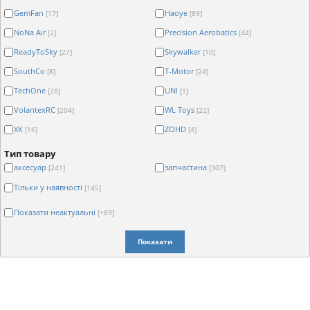
GemFan
Haoye
[17]
[89]
NoNa Air
Precision Aerobatics
[2]
[44]
ReadyToSky
Skywalker
[27]
[10]
SouthCo
T-Motor
[8]
[24]
TechOne
UNI
[28]
[1]
VolantexRC
WL Toys
[204]
[22]
XK
ZOHD
[16]
[4]
Тип товару
аксесуар
запчастина
[241]
[307]
Тільки у наявності
[145]
Показати неактуальні
[+89]
Показати