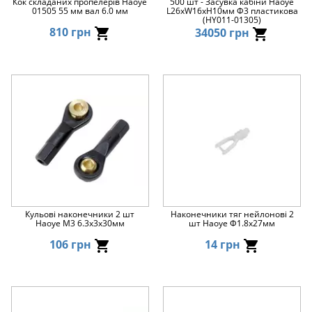
Кок складаних пропелерів Haoye
500 шт - Засувка кабіни Haoye
01505 55 мм вал 6.0 мм
L26xW16xH10мм Ф3 пластикова
(HY011-01305)
810 грн
34050 грн
Кульові наконечники 2 шт
Наконечники тяг нейлонові 2
Haoye М3 6.3x3x30мм
шт Haoye Φ1.8x27мм
106 грн
14 грн