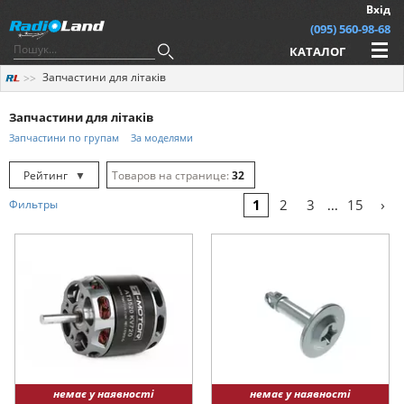
Вхід
(095) 560-98-68
КАТАЛОГ
Запчастини для літаків
Запчастини для літаків
Запчастини по групам
За моделями
Рейтинг
▼
32
Рейтинг
▲
64
›
1
2
3
15
Фильтры
...
Дата
▲
128
Дата
▼
Ціна
▲
Ціна
▼
немає у наявності
немає у наявності