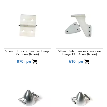
50 шт - Петля нейлонова Haoye
50 шт - Кабанчик нейлоновий
27x36мм (білий)
Haoye 13.5x16мм (білий)
970 грн
610 грн