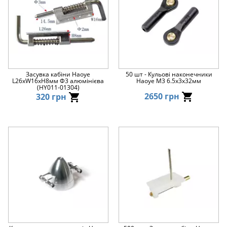
Засувка кабіни Haoye
50 шт - Кульові наконечники
L26xW16xH8мм Ф3 алюмінієва
Haoye М3 6.5x3x32мм
(HY011-01304)
2650 грн
320 грн