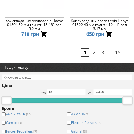
Кок складаних пропелерів Haoye
Кок складаних пропелерів Haoye
01504 50 мм гвинти 15-18" вал
01502 40 мм гвинти 10-11" вал
5.0 мм
3.17 мм
710 грн
650 грн
›
1
2
3
15
...
Пошук товару
Ціна:
від
до
Бренд
AGA POWER
ARMADA
[30]
[1]
Camloc
Electron Retracts
[3]
[8]
Falcon Propellers
Gabriel
[7]
[3]