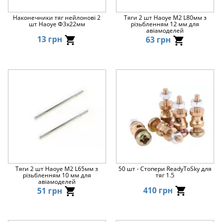
Наконечники тяг нейлонові 2
Тяги 2 шт Haoye M2 L80мм з
шт Haoye Φ3x22мм
різьбленням 12 мм для
авіамоделей
13 грн
63 грн
Тяги 2 шт Haoye M2 L65мм з
50 шт - Стопери ReadyToSky для
різьбленням 10 мм для
тяг 1.5
авіамоделей
410 грн
51 грн