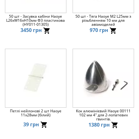
50 шт - Засувка кабіни Haoye
50 шт - Тяга Haoye M2 L25мм з
L26xW16xH10мм Ф3 пластикова
різьбленням 10 мм для
(HY011-01305)
авіамоделей
3450 грн
970 грн
Петлі нейлонові 2 шт Haoye
Кок алюмінієвий Haoye 00111
11x28мм (білий)
102 мм 4" для 2-лопатевих
гвинтів.
39 грн
1380 грн