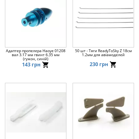
Адаптер пропелера Haoye 01208
50 шт - Тяги ReadyToSky Z 18см
вал 3.17 мм гвинт 6.35 мм
1.2мм для авіамоделей
(гужон, синій)
230 грн
143 грн