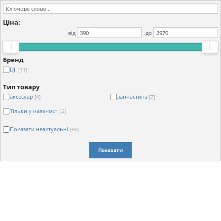
Ціна:
від
до
Бренд
DJI
[11]
Тип товару
аксесуар
запчастина
[4]
[7]
Тільки у наявності
[2]
Показати неактуальні
[+8]
Показати