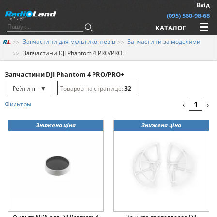
Вхід
(095) 560-98-68
КАТАЛОГ
Запчастини для мультикоптерів
Запчастини за моделями
Запчастини DJI Phantom 4 PRO/PRO+
Запчастини DJI Phantom 4 PRO/PRO+
Рейтинг
▼
32
Рейтинг
▲
64
1
Фильтры
‹
›
Дата
▲
128
Знижена ціна
Знижена ціна
Дата
▼
Ціна
▲
Ціна
▼
Фильтр ND8 для DJI Phantom 4
Защита пропеллеров DJI