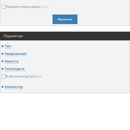
Показати неактуальні
[+21]
Показати
Параметри
Тип
Напряжение
Емкость
Токоотдача
В жестком корпусе
[29]
Коннектор