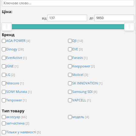
Ціна:
від
до
Бренд
AGA POWER
DJI
[4]
[14]
Dinogy
EVE
[28]
[3]
EverActive
Farasis
[1]
[1]
JGNE
Keeppower
[1]
[2]
LG
Molicel
[2]
[3]
Nitecore
SK INNOVATION
[1]
[1]
SONY Murata
Samsung SDI
[1]
[8]
Tenpower
VAPCELL
[1]
[1]
Тип товару
аксесуар
модель
[66]
[4]
запчастина
[2]
Тільки у наявності
[5]