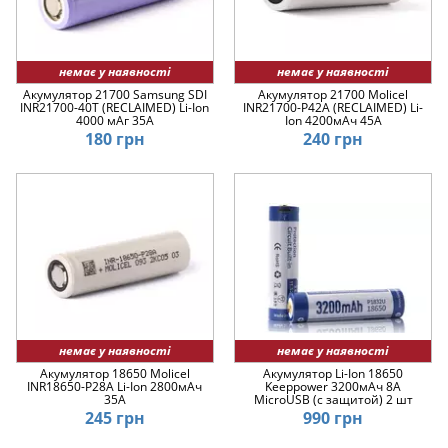
немає у наявності
немає у наявності
Акумулятор 21700 Samsung SDI
Акумулятор 21700 Molicel
INR21700-40T (RECLAIMED) Li-Ion
INR21700-P42A (RECLAIMED) Li-
4000 мАг 35А
Ion 4200мАч 45A
180 грн
240 грн
немає у наявності
немає у наявності
Акумулятор 18650 Molicel
Акумулятор Li-Ion 18650
INR18650-P28A Li-Ion 2800мАч
Keeppower 3200мАч 8А
35A
MicroUSB (с защитой) 2 шт
245 грн
990 грн