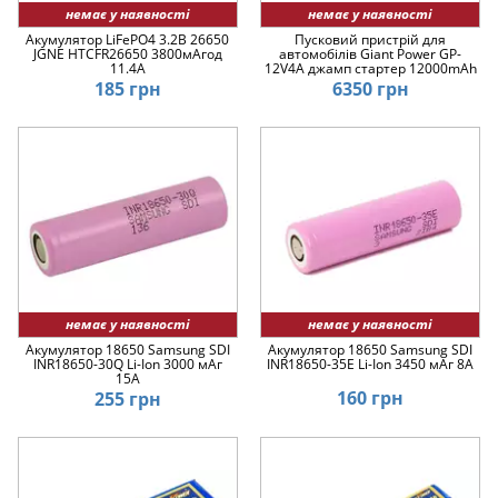
немає у наявності
немає у наявності
Акумулятор LiFePO4 3.2В 26650
Пусковий пристрій для
JGNE HTCFR26650 3800мАгод
автомобілів Giant Power GP-
11.4А
12V4A джамп стартер 12000mAh
185 грн
6350 грн
немає у наявності
немає у наявності
Акумулятор 18650 Samsung SDI
Акумулятор 18650 Samsung SDI
INR18650-30Q Li-Ion 3000 мАг
INR18650-35E Li-Ion 3450 мАг 8A
15A
160 грн
255 грн