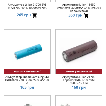
Акумулятор Li-Ion 21700 EVE
Акумулятор Li-Ion 18650
INR21700-40PL 4000мАч 70А
EverActive 3200мАг 7А MicroUSB
(із захистом)
265 грн
350 грн
немає у наявності
немає у наявності
Акумулятор 18650 Samsung SDI
Акумулятор Li-Ion 21700
INR18650-25R Li-Ion 2500 мАг 20
Tenpower INR21700 50ME
A
5000мАч 15А
165 грн
160 грн