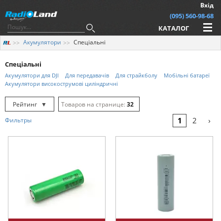
Вхід
(095) 560-98-68
КАТАЛОГ
Акумулятори
Спеціальні
Спеціальні
Акумулятори для DJI
Для передавачів
Для страйкболу
Мобільні батареї
Акумулятори високострумові циліндричні
Рейтинг
▼
32
Рейтинг
▲
64
›
1
2
Фильтры
Дата
▲
128
Дата
▼
Ціна
▲
Ціна
▼