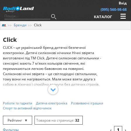
Вхід
(095) 560-98-68
КАТАЛОГ
Бренди
Click
Click
CLICK – це український бренд дитячої безпечної
електроніки. Дитячі силіконові нічники Нічні звірята
виготовлені під ТМ Click. Дитячі силіконові світильники -
сенсорні: мають 7 м'яких кольорів свічення, які
перемикаються легкою бавовною на поверхні.
Силіконові нічні звірята – це світлодіодні світильники,
тому вони не нагріваються. Маля може взяти друга з
собою в ліжечко і спокійно заснути без дитячих страхів.
Дитячий нічник - бездротовий, із вбудованим
акумулятором. Заряду вистачить на 20 годин, тобто десь
на 3 ночі. Дитячий світильник нічник зроблений з
Роботи та гаджети
Дитяча електроніка
Розвиваючі іграшки
м'якого силікону без шкідливих речовин, тому ніжний на
Спорт та активний відпочинок
дотик м'який силіконовий нічничок можна тиснути,
розтягувати та кусати тим, у кого ріжуться перші зубки!
Рейтинг
▼
32
Насадку, що забруднилася, можна легко зняти зі
світлодіодного світильника, щоб випрати в пральній
Рейтинг
▲
64
1
Фильтры
‹
›