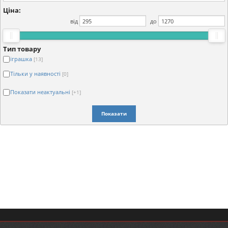
Ціна:
від
до
Тип товару
іграшка
[13]
Тільки у наявності
[0]
Показати неактуальні
[+1]
Показати