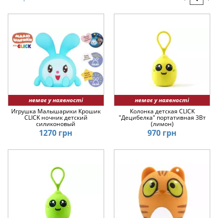
машинці.
Дата
▲
128
Дата
▼
Ціна
▲
Ціна
▼
немає у наявності
немає у наявності
Игрушка Малышарики Крошик
Колонка детская CLICK
CLICK ночник детский
"Децибелка" портативная 3Вт
силиконовый
(лимон)
1270 грн
970 грн