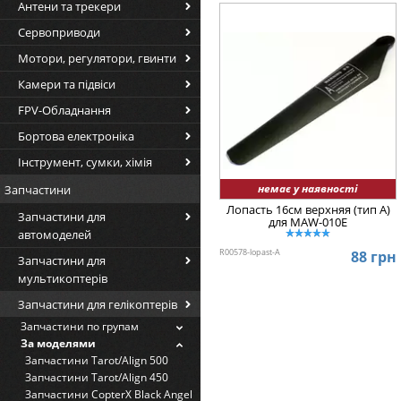
Антени та трекери
Сервоприводи
Мотори, регулятори, гвинти
Камери та підвіси
FPV-Обладнання
Бортова електроніка
Інструмент, сумки, хімія
немає у наявності
Запчастини
Лопасть 16см верхняя (тип A)
Запчастини для
для MAW-010E
автомоделей
R00578-lopast-A
88 грн
Запчастини для
мультикоптерів
Запчастини для гелікоптерів
Запчастини по групам
За моделями
Запчастини Tarot/Align 500
Запчастини Tarot/Align 450
Запчастини CopterX Black Angel