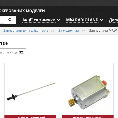
ДОКЕРОВАНИХ МОДЕЛЕЙ
Акції та знижки
Мій RADIOLAND
Доп
Запчастини для гелікоптерів
За моделями
Запчастини MAW-
10E
32
64
128
немає у наявності
немає у наявності