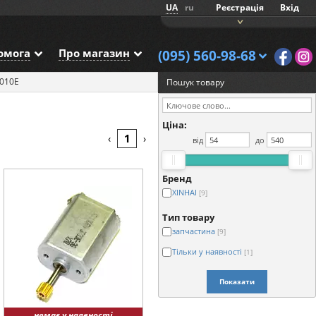
UA
ru
Реєстрація
Вхід
омога
Про магазин
(095) 560-98-68
010E
Пошук товару
Ціна:
1
‹
›
від
до
Бренд
XINHAI
[9]
Тип товару
запчастина
[9]
Тільки у наявності
[1]
Показати
немає у наявності