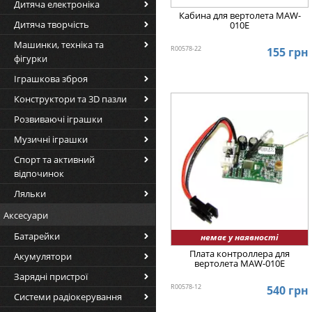
Дитяча електроніка
Кабина для вертолета MAW-
Дитяча творчість
010E
Машинки, техніка та
R00578-22
155 грн
фігурки
Іграшкова зброя
Конструктори та 3D пазли
Розвиваючі іграшки
Музичні іграшки
Спорт та активний
відпочинок
Ляльки
Аксесуари
Батарейки
немає у наявності
Плата контроллера для
Акумулятори
вертолета MAW-010E
Зарядні пристрої
R00578-12
540 грн
Системи радіокерування