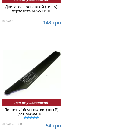
Двигатель основной (тип A)
вертолета MAW-010E
R00578-8
143 грн
немає у наявності
Лопасть 16см нижняя (тип B)
для MAW-010E
R00578-lopast-B
54 грн