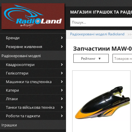
МАГАЗИН ІГРАШОК ТА РАІ
Радіокеровані моделі Radioland
Бренди
Резервне живлення
Запчастини MAW-0
Радіокеровані моделі
Рейтинг
▼
Квадрокоптери
Рейтинг
▲
Гелікоптери
Дата
▲
Машинки та спецтехніка
Дата
▼
Катери
Ціна
▲
Літаки
Ціна
▼
Танки та військова техніка
Роботи та гаджети
Іграшки