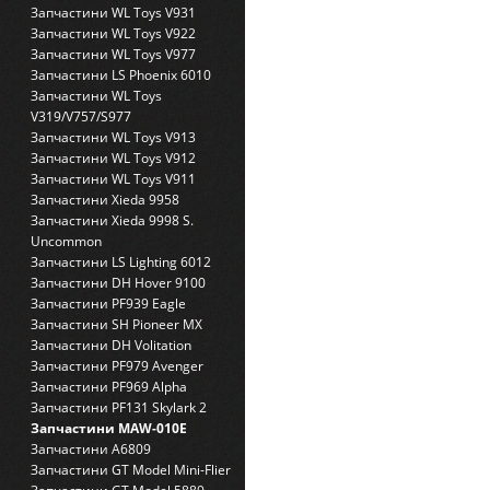
Запчастини WL Toys V931
Запчастини WL Toys V922
Запчастини WL Toys V977
Запчастини LS Phoenix 6010
Запчастини WL Toys
V319/V757/S977
Запчастини WL Toys V913
Запчастини WL Toys V912
Запчастини WL Toys V911
Запчастини Xieda 9958
Запчастини Xieda 9998 S.
Uncommon
Запчастини LS Lighting 6012
Запчастини DH Hover 9100
Запчастини PF939 Eagle
Запчастини SH Pioneer MX
Запчастини DH Volitation
Запчастини PF979 Avenger
Запчастини PF969 Alpha
Запчастини PF131 Skylark 2
Запчастини MAW-010E
Запчастини A6809
Запчастини GT Model Mini-Flier