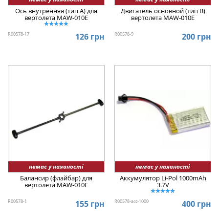
Ось внутренняя (тип A) для
Двигатель основной (тип B)
вертолета MAW-010E
вертолета MAW-010E
R00578-17
R00578-9
126 грн
200 грн
немає у наявності
немає у наявності
Балансир (флайбар) для
Аккумулятор Li-Pol 1000mAh
вертолета MAW-010E
3.7V
R00578-1
R00578-acc-1000
155 грн
400 грн