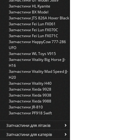
Запчастини GT Model 5889
Запчастини HL Kyanite
Запчастини BX Model
Запчастини JTS 826A Hover Black
Запчастини Fei Lun FX061
Запчастини Fei Lun FX070C
Запчастини Fei Lun FX071C
Запчастини HappyCow 777-286
UFO
Запчастини WL Toys V915
Запчастини Vitality Big Horse JJ-
H16
Запчастини Vitality Mad Speed JJ-
H20
Запчастини Vitality H40
Запчастини Xieda 9928
Запчастини Xieda 9938
Запчастини Xieda 9988
Запчастини JR-810
Запчастини PF918 Swift
Запчастини для літаків
Запчастини для катерів