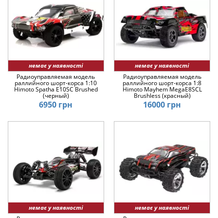
немає у наявності
немає у наявності
Радиоуправляемая модель
Радиоуправляемая модель
раллийного шорт-корса 1:10
раллийного шорт-корса 1:8
Himoto Spatha E10SC Brushed
Himoto Mayhem MegaE8SCL
(черный)
Brushless (красный)
6950 грн
16000 грн
немає у наявності
немає у наявності