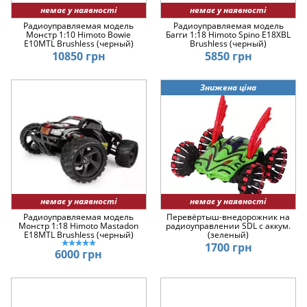
немає у наявності
немає у наявності
Радиоуправляемая модель
Радиоуправляемая модель
Монстр 1:10 Himoto Bowie
Багги 1:18 Himoto Spino E18XBL
E10MTL Brushless (черный)
Brushless (черный)
10850 грн
5850 грн
Знижена ціна
немає у наявності
немає у наявності
Радиоуправляемая модель
Перевёртыш-внедорожник на
Монстр 1:18 Himoto Mastadon
радиоуправлении SDL с аккум.
E18MTL Brushless (черный)
(зеленый)
1700 грн
6000 грн