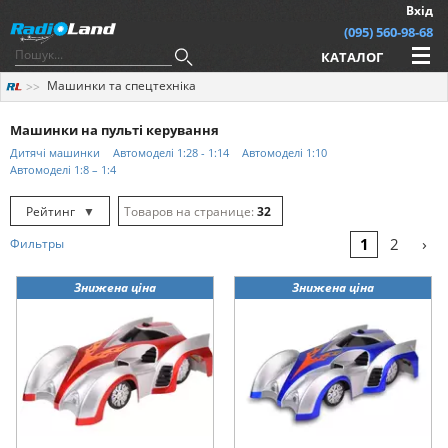
Вхід
(095) 560-98-68
КАТАЛОГ
Машинки та спецтехніка
Машинки на пульті керування
Дитячі машинки
Автомоделі 1:28 - 1:14
Автомоделі 1:10
Автомоделі 1:8 – 1:4
Рейтинг
▼
32
Рейтинг
▲
64
›
1
2
Фильтры
Дата
▲
128
Знижена ціна
Знижена ціна
Дата
▼
Ціна
▲
Ціна
▼