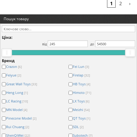
›
1
2
Пошук товару
Ціна:
від
до
Бренд
Crazon
Fei Lun
[6]
[3]
Feiyue
Firelap
[2]
[32]
Great Wall Toys
HB Toys
[33]
[4]
Heng Long
Himoto
[1]
[71]
LC Racing
LX Toys
[10]
[6]
MN Model
Meizhi
[4]
[54]
Pinecone Model
QT Toys
[2]
[1]
Rui Chuang
SDL
[2]
[2]
ShenQiWei
Subotech
[22]
[7]