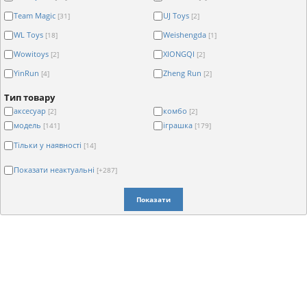
Team Magic
UJ Toys
[31]
[2]
WL Toys
Weishengda
[18]
[1]
Wowitoys
XIONGQI
[2]
[2]
YinRun
Zheng Run
[4]
[2]
Тип товару
аксесуар
комбо
[2]
[2]
модель
іграшка
[141]
[179]
Тільки у наявності
[14]
Показати неактуальні
[+287]
Показати