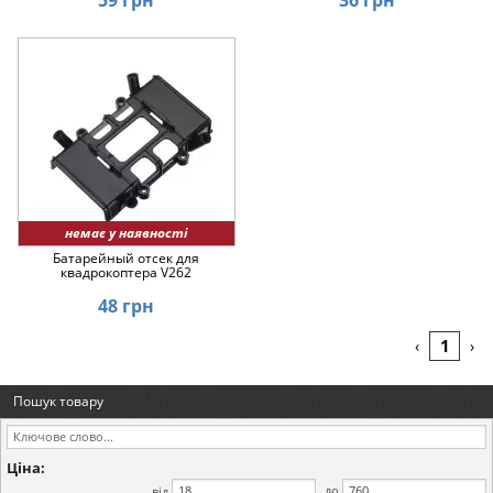
немає у наявності
Батарейный отсек для
квадрокоптера V262
48 грн
1
‹
›
Пошук товару
Ціна:
від
до