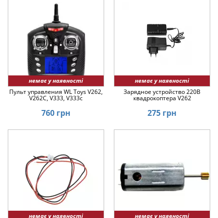
немає у наявності
немає у наявності
Пульт управления WL Toys V262,
Зарядное устройство 220В
V262C, V333, V333c
квадрокоптера V262
760 грн
275 грн
немає у наявності
немає у наявності