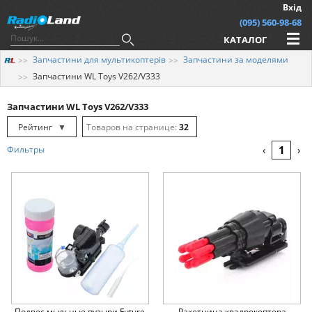
Вхід
(095) 560-98-68
КАТАЛОГ
Запчастини для мультикоптерів
Запчастини за моделями
Запчастини WL Toys V262/V333
Запчастини WL Toys V262/V333
Рейтинг
▼
32
Рейтинг
▲
64
1
Фильтры
‹
›
Дата
▲
128
Дата
▼
Ціна
▲
Ціна
▼
Подвес мыльные пузыри Future
Ракетница квадрокоптера