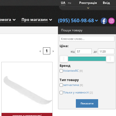
UA
ru
Реєстрація
Вхід
омога
Про магазин
(095) 560-98-68
1
Пошук товару
Ціна:
1
‹
›
від
до
Бренд
VolantexRC
[8]
Тип товару
запчастина
[8]
Тільки у наявності
[2]
Показати
немає у наявності