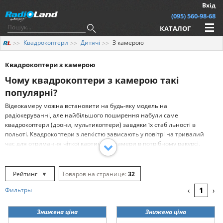
Вхід
(095) 560-98-68
КАТАЛОГ
Квадрокоптери
Дитячі
З камерою
Квадрокоптери з камерою
Чому квадрокоптери з камерою такі
популярні?
Відеокамеру можна встановити на будь-яку модель на
радіокеруванні, але найбільшого поширення набули саме
квадрокоптери (дрони, мультикоптери) завдяки їх стабільності в
польоті. Квадрокоптери з легкістю зависають у повітрі на тривалий
час для отримання чіткої картинки з камери в потрібному ракурсі.
Сучасні моделі дронів з відеокамерою дозволяють керувати
позицією з точністю до кількох сантиметрів, планувати маршрути і
навіть автоматично вмикати автопілот в аварійних ситуаціях.
Рейтинг
▼
32
Квадрокоптер також легко злітати і приземлятися в обмеженому
Рейтинг
▲
64
1
Фильтры
‹
›
просторі, вони не вимагають особливих умов і запускати їх можна
навіть з рук. Все це робить радіокерований квадракоптер настільки
Дата
▲
128
ідеальним носієм відеокамер, що іноді його важко уявити без
Знижена ціна
Знижена ціна
Дата
▼
камери.