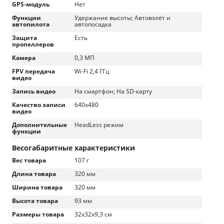
GPS-модуль
Нет
Функции
Удержание высоты; Автовзлёт и
автопилота
автопосадка
Защита
Есть
пропеллеров
Камера
0,3 МП
FPV передача
Wi-Fi 2,4 ГГц
видео
Запись видео
На смартфон; На SD-карту
Качество записи
640х480
видео
Дополнительные
HeadLess режим
функции
Весогабаритные характеристики
Вес товара
107 г
Длина товара
320 мм
Ширина товара
320 мм
Высота товара
93 мм
Размеры товара
32х32х9,3 см