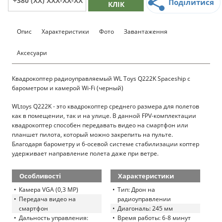
Поділитися
КЛІК
Опис
Характеристики
Фото
Завантаження
Аксесуари
Квадрокоптер радиоуправляемый WL Toys Q222K Spaceship с
барометром и камерой Wi-Fi (черный)
WLtoys Q222K - это квадрокоптер среднего размера для полетов
как в помещении, так и на улице. В данной FPV-комплектации
квадрокоптер способен передавать видео на смартфон или
планшет пилота, который можно закрепить на пульте.
Благодаря барометру и 6-осевой системе стабилизации коптер
удерживает направление полета даже при ветре.
Особливості
Характеристики
Камера VGA (0,3 MP)
Тип: Дрон на
Передача видео на
радиоуправлении
смартфон
Диагональ: 245 мм
Дальность управления:
Время работы: 6-8 минут