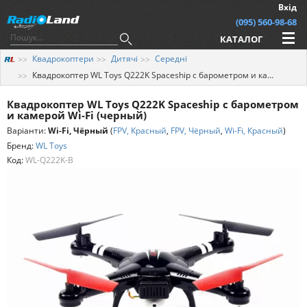
Вхід
(095) 560-98-68
КАТАЛОГ
Квадрокоптери
Дитячі
Середні
Квадрокоптер WL Toys Q222K Spaceship с барометром и камерой Wi-Fi (черный)
Квадрокоптер WL Toys Q222K Spaceship с барометром
и камерой Wi-Fi (черный)
Варіанти:
Wi-Fi, Чёрный
(
FPV, Красный
,
FPV, Чёрный
,
Wi-Fi, Красный
)
Бренд:
WL Toys
Код:
WL-Q222K-B