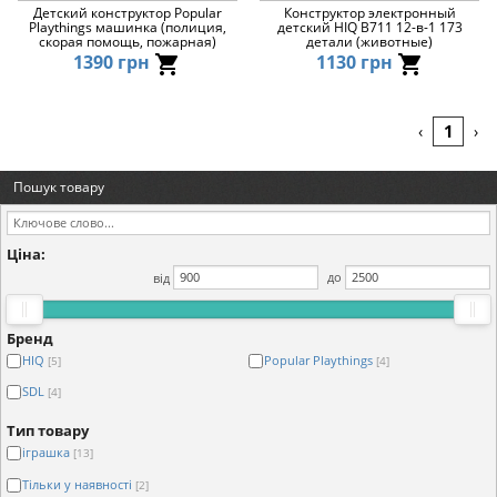
Детский конструктор Popular
Конструктор электронный
Playthings машинка (полиция,
детский HIQ B711 12-в-1 173
скорая помощь, пожарная)
детали (животные)
1390 грн
1130 грн
1
‹
›
Пошук товару
Ціна:
від
до
Бренд
HIQ
Popular Playthings
[5]
[4]
SDL
[4]
Тип товару
іграшка
[13]
Тільки у наявності
[2]