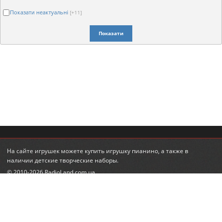
Показати неактуальні
[+11]
Показати
На сайте игрушек можете
купить игрушку пианино
, а также в
наличии
детские творческие наборы
.
© 2010-2026 RadioLand.com.ua
Інтернет-магазин радіокерованих іграшок та моделей.
Радіокеровані гелікоптери, автівки, танки.
КОНТАКТИ
ПІДПИСКА НА НОВИНИ
+380 (95) 560-98-68