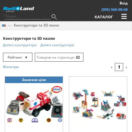
Вхід
(095) 560-98-68
КАТАЛОГ
Конструктори та 3D пазли
Конструктори та 3D пазли
Дитячі конструктори
Дитячі конструктори
Рейтинг
▼
32
Рейтинг
▲
64
1
Фильтры
‹
›
Дата
▲
128
Знижена ціна
Дата
▼
Ціна
▲
Ціна
▼