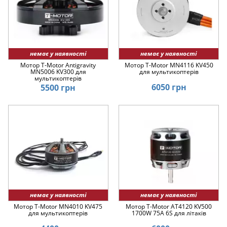
немає у наявності
немає у наявності
Мотор T-Motor Antigravity
Мотор T-Motor MN4116 KV450
MN5006 KV300 для
для мультикоптерів
мультикоптерів
6050 грн
5500 грн
немає у наявності
немає у наявності
Мотор T-Motor MN4010 KV475
Мотор T-Motor AT4120 KV500
для мультикоптерів
1700W 75A 6S для літаків