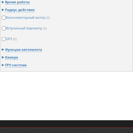
Время работы
Радиус действия
Бесколлекторный мотор
[0]
Встроенный барометр
[0]
GPS
[0]
Функции автопилота
Камера
FPV-система