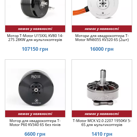
немає у наявності
немає у наявності
Мотор T-Motor U15XXL KV80 14-
Мотори для квадрокоптера T-
27S 28KW для мультикоптерів
Motor MN605S KV320 6S (2шт)
107150 грн
16000 грн
немає у наявності
немає у наявності
Мотор для квадрокоптера T-
T-Motor MCK V2.0 2207 1950KV 5-
Motor P60 KV340 6S без пінів
6S для мультикоптерів
6600 грн
1410 грн