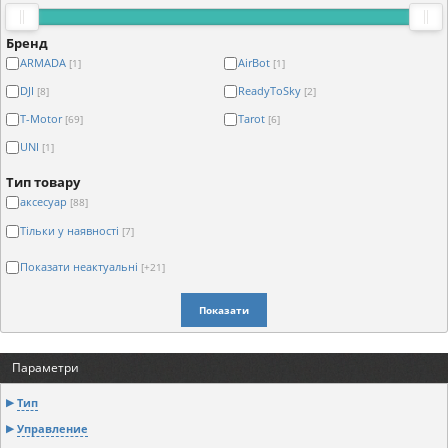
Бренд
ARMADA
AirBot
[1]
[1]
DJI
ReadyToSky
[8]
[2]
T-Motor
Tarot
[69]
[6]
UNI
[1]
Тип товару
аксесуар
[88]
Тільки у наявності
[7]
Показати неактуальні
[+21]
Показати
Параметри
Тип
Управление