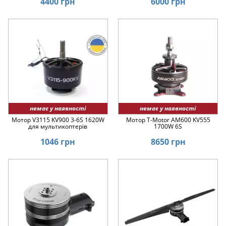
4400 грн
6000 грн
немає у наявності
немає у наявності
Мотор V3115 KV900 3-6S 1620W
Мотор T-Motor AM600 KV555
для мультикоптерів
1700W 6S
1046 грн
8650 грн