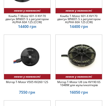
немає у наявності
немає у наявності
Комбо T-Motor 601-X KV170
Комбо T-Motor 601-X KV170
двигун MN601-S з регулятором
двигун MN601-S з регулятором
ALPHA 60A 12S (CCW)
ALPHA 60A 12S (CW)
14400 грн
14400 грн
немає у наявності
немає у наявності
Мотор T-Motor V505 KV260 12S
Мотор T-Motor U8 Lite KV190 6S
1048W для мультикоптерів
7550 грн
16050 грн