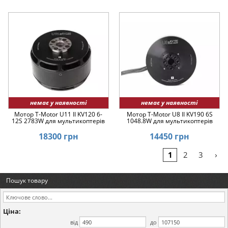
немає у наявності
немає у наявності
Мотор T-Motor U11 II KV120 6-
Мотор T-Motor U8 II KV190 6S
12S 2783W для мультикоптерів
1048.8W для мультикоптерів
18300 грн
14450 грн
›
1
2
3
Пошук товару
Ціна:
від
до