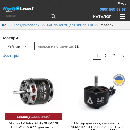
Вхід
(095) 560-98-68
КАТАЛОГ
Квадрокоптери
Компоненти для збирання
Мотори
Мотори
Рейтинг
▼
32
Рейтинг
▲
64
›
1
2
3
Фильтры
Дата
▲
128
Дата
▼
Ціна
▲
Ціна
▼
немає у наявності
Мотор T-Motor AT3520 KV720
Мотор для квадрокоптерів
1300W 70A 4-5S для літаків
ARMADA 3115 900KV 3-6S 1620