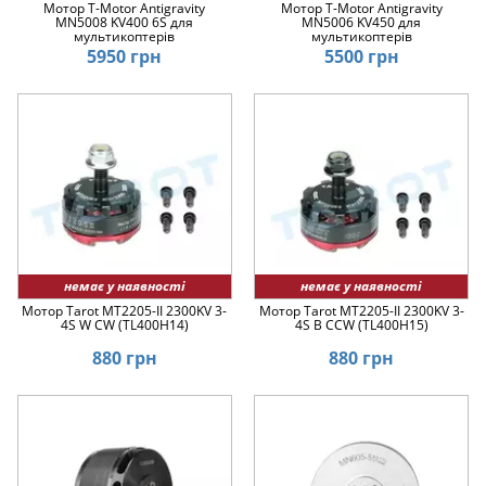
Мотор T-Motor Antigravity
Мотор T-Motor Antigravity
MN5008 KV400 6S для
MN5006 KV450 для
мультикоптерів
мультикоптерів
5950 грн
5500 грн
немає у наявності
немає у наявності
Мотор Tarot MT2205-II 2300KV 3-
Мотор Tarot MT2205-II 2300KV 3-
4S W CW (TL400H14)
4S B CCW (TL400H15)
880 грн
880 грн