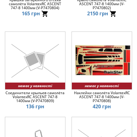
самолёта VolantexRC ASCENT
ASCENT 747-8 1400мм (V-
747-8 1400мм (V-P7470804)
P7470802)
165 грн
2150 грн
немає у наявності
немає у наявності
Соединители крыльев самолёта
Наклейки самолёта VolantexRC
VolantexRC ASCENT 747-8
ASCENT 747-8 1400мм (V-
1400мм (V-P7470809)
P7470808)
136 грн
420 грн