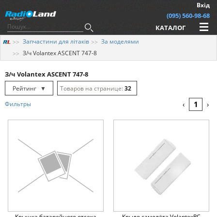
Вхід
(095) 560-98-68
КАТАЛОГ
Запчастини для літаків
За моделями
З/ч Volantex ASCENT 747-8
З/ч Volantex ASCENT 747-8
Рейтинг
▼
32
Рейтинг
▲
64
1
Фильтры
‹
›
Дата
▲
128
Дата
▼
Ціна
▲
Ціна
▼
Крышка батарейного отсека
Крыло самолёта VolantexRC