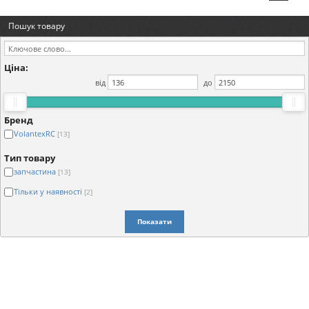
Пошук товару
Ціна:
від
до
Бренд
VolantexRC
[13]
Тип товару
запчастина
[13]
Тільки у наявності
[2]
Показати