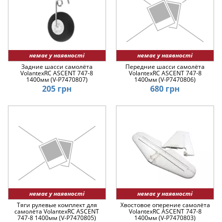
немає у наявності
немає у наявності
Задние шасси самолёта
Передние шасси самолёта
VolantexRC ASCENT 747-8
VolantexRC ASCENT 747-8
1400мм (V-P7470807)
1400мм (V-P7470806)
205 грн
680 грн
немає у наявності
немає у наявності
Тяги рулевые комплект для
Хвостовое оперение самолёта
самолёта VolantexRC ASCENT
VolantexRC ASCENT 747-8
747-8 1400мм (V-P7470805)
1400мм (V-P7470803)