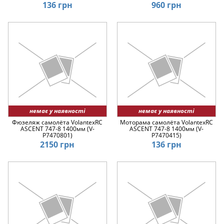
136 грн
960 грн
немає у наявності
немає у наявності
Фюзеляж самолёта VolantexRC
Моторама самолёта VolantexRC
ASCENT 747-8 1400мм (V-
ASCENT 747-8 1400мм (V-
P7470801)
P7470415)
2150 грн
136 грн