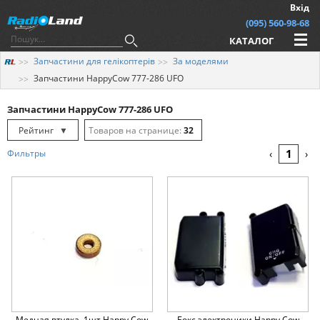
Вхід
(095) 560-98-68
КАТАЛОГ
Запчастини для гелікоптерів
За моделями
Запчастини HappyCow 777-286 UFO
Запчастини HappyCow 777-286 UFO
Рейтинг
▼
32
Рейтинг
▲
64
1
Фильтры
‹
›
Дата
▲
128
Дата
▼
Ціна
▲
Ціна
▼
Медная втулка, 1шт Happy Cow
Бокс электроники Happy Cow