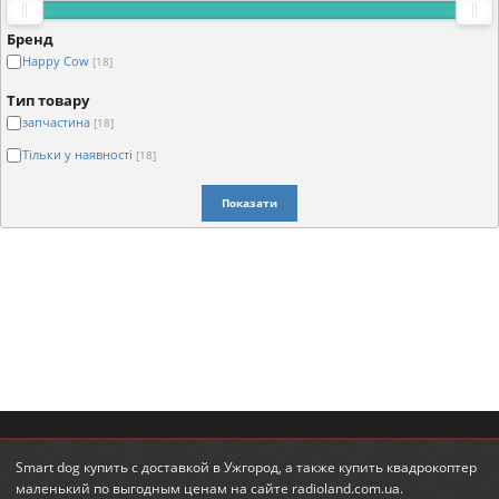
Бренд
Happy Cow
[18]
Тип товару
запчастина
[18]
Тільки у наявності
[18]
Показати
Smart dog купить
с доставкой в Ужгород, а также
купить квадрокоптер
маленький
по выгодным ценам на сайте radioland.com.ua.