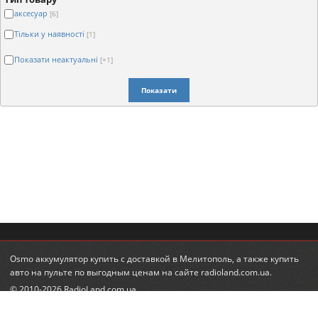
аксесуар
[6]
Тільки у наявності
[1]
Показати неактуальні
[+1]
Показати
Osmo аккумулятор купить
с доставкой в Мелитополь, а также
купить
авто на пульте
по выгодным ценам на сайте radioland.com.ua.
© 2010-2026 RadioLand.com.ua
Інтернет-магазин радіокерованих іграшок та моделей.
Радіокеровані гелікоптери, автівки, танки.