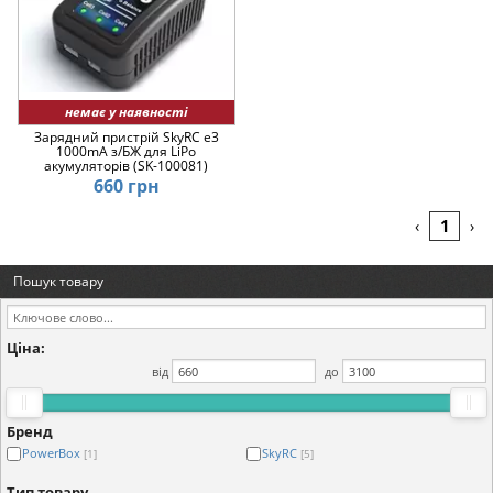
немає у наявності
Зарядний пристрій SkyRC e3
1000mA з/БЖ для LiPo
акумуляторів (SK-100081)
660 грн
1
‹
›
Пошук товару
Ціна:
від
до
Бренд
PowerBox
SkyRC
[1]
[5]
Тип товару