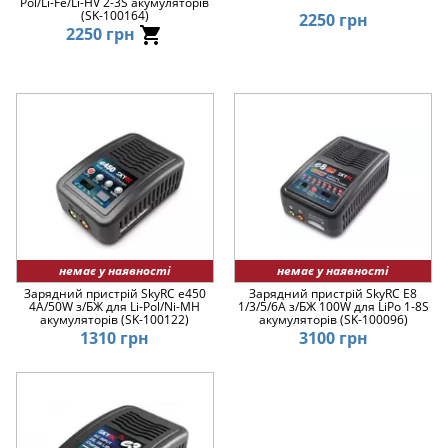
Pol/Li-Fe/Li-HV 2-3S акумуляторів
(SK-100164)
2250 грн
2250 грн
немає у наявності
немає у наявності
Зарядний пристрій SkyRC e450
Зарядний пристрій SkyRC E8
4A/50W з/БЖ для Li-Pol/Ni-MH
1/3/5/6A з/БЖ 100W для LiPo 1-8S
акумуляторів (SK-100122)
акумуляторів (SK-100096)
1310 грн
3100 грн