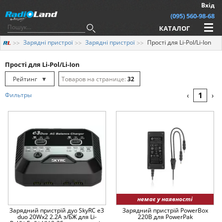
Вхід
(095) 560-98-68
КАТАЛОГ
Зарядні пристрої
Зарядні пристрої
Прості для Li-Pol/Li-Ion
Прості для Li-Pol/Li-Ion
Рейтинг
▼
32
Рейтинг
▲
64
1
Фильтры
‹
›
Дата
▲
128
Дата
▼
Ціна
▲
Ціна
▼
немає у наявності
Зарядний пристрій дуо SkyRC e3
Зарядний пристрій PowerBox
duo 20Wx2 2.2A з/БЖ для Li-
220В для PowerPak