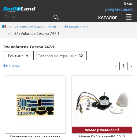
Вхід
(095) 560-98-68
КАТАЛОГ
Запчастини для літаків
За моделями
З/ч Volantex Cessna 747-1
З/ч Volantex Cessna 747-1
Рейтинг
▼
32
Рейтинг
▲
64
1
Фильтры
‹
›
Дата
▲
128
Дата
▼
Ціна
▲
Ціна
▼
немає у наявності
Комплект наклеек самолёта
Мотор БК VolantexRC 2212