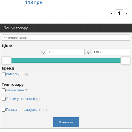
118 грн
1
‹
›
Пошук товару
Ціна:
від
до
Бренд
VolantexRC
[8]
Тип товару
запчастина
[8]
Тільки у наявності
[1]
Показати неактуальні
[+1]
Показати