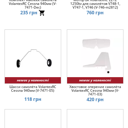
VolantexRC Cessna 940мм (V-
1250kv для самолётов V748-1,
7471-Dec)
V747-1, V746 (V-746-m2812)
235 грн
760 грн
немає у наявності
немає у наявності
Шасси самолёта VolantexRC
Хвостовое оперение самолёта
Cessna 940мм (V-7471-05)
VolantexRC Cessna 940мм (V-
7471-03)
118 грн
420 грн