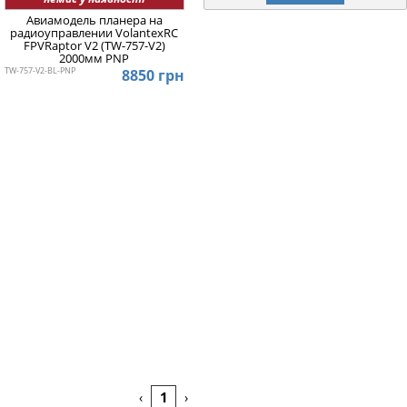
Авиамодель планера на
радиоуправлении VolantexRC
FPVRaptor V2 (TW-757-V2)
2000мм PNP
TW-757-V2-BL-PNP
8850 грн
1
‹
›