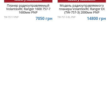
Планер радиоуправляемый
Модель радиоуправляемого
VolantexRC Ranger 1600 757-7
планера VolantexRC Ranger EX
1600мм PNP
(TW-757-3) 2000мм PNP
TW-757-7-PNP
TW-757-3-BL-PNP
7050 грн
14800 грн