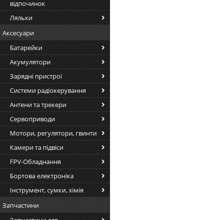
відпочинок
Ляльки
Аксесуари
Батарейки
Акумулятори
Зарядні пристрої
Системи радіокерування
Антени та трекери
Сервоприводи
Мотори, регулятори, гвинти
Камери та підвіси
FPV-Обладнання
Бортова електроніка
Інструмент, сумки, хімія
Запчастини
Запчастини для