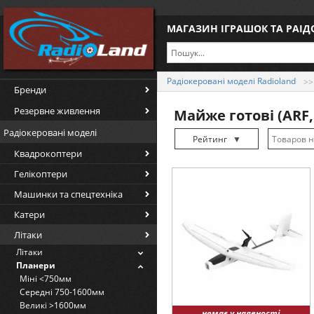
МАГАЗИН ІГРАШОК ТА РАІ
Радіокеровані моделі Radioland
Бренди
Резервне живлення
Майже готові (ARF,
Радіокеровані моделі
Рейтинг
▼
Квадрокоптери
Рейтинг
▲
Гелікоптери
Дата
▲
Машинки та спецтехніка
Дата
▼
Катери
Ціна
▲
Літаки
Ціна
▼
Літаки
Планери
Міні <750мм
Середні 750-1600мм
Великі >1600мм
немає у наявності