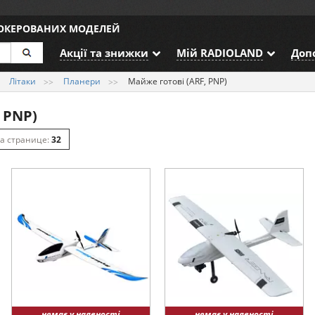
ДОКЕРОВАНИХ МОДЕЛЕЙ
Акції та знижки
Мій RADIOLAND
Доп
Літаки
Планери
Майже готові (ARF, PNP)
 PNP)
32
64
128
немає у наявності
немає у наявності