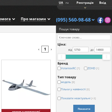
UA
ru
Реєстрація
Вхід
омога
Про магазин
(095) 560-98-68
Пошук товару
Ціна:
1
‹
›
від
до
Бренд
VolantexRC
ZOHD
[7]
[1]
Тип товару
модель
[8]
Тільки у наявності
[0]
Показати неактуальні
[+3]
Показати
немає у наявності