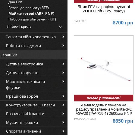
Для FPV
Літак FPV на радіокеруванні
Готові до польоту (RTF)
ZOHD Drift (FPV Ready)
Майже готові (ARF, PNP)
Набори для збирання (KIT)
SM-1.0061
8700 грн
Літаючі крила
Танки та військова техніка
Роботи та гаджети
Іграшки
Дитяча електроніка
Дитяча творчість
Машинки, техніка та
фігурки
Іграшкова зброя
немає у наявності
Конструктори та 3D пазли
Авиамодель планера на
радиоуправлении VolantexRC
ASW28 (TW-759-1) 2600мм PNP
Розвиваючі іграшки
TW-759-1-BL-PNP
8650 грн
Музичні іграшки
Спорт та активний