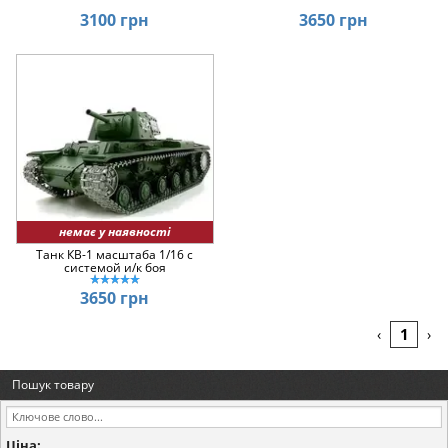
3100 грн
3650 грн
немає у наявності
Танк КВ-1 масштаба 1/16 с
системой и/к боя
3650 грн
1
‹
›
Пошук товару
Ціна: