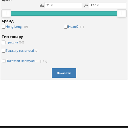
від
до
Бренд
Heng Long
HuanQi
[19]
[1]
Тип товару
іграшка
[20]
Тільки у наявності
[0]
Показати неактуальні
[+17]
Показати