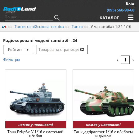
Вхід
(095) 560-98-68
КАТАЛОГ
Танки та військова техніка
Танки
У масштабах 1:24-1:16
Радіокеровані моделі танків :6 - :24
Рейтинг
▼
32
Рейтинг
▲
64
1
Фильтры
‹
›
Дата
▲
128
Дата
▼
Ціна
▲
Ціна
▼
немає у наявності
немає у наявності
Танк PzKpfw.IV 1/16 с системой
Танк Jagdpanther 1/16 с и/к боем
и/к боя
и дымом