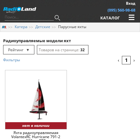
Вход
(095) 560-98-68
КАТАЛОГ
Катера
Детские
Парусные яхты
Радиоуправляемые модели яхт
Рейтинг
▼
32
Рейтинг
▲
64
1
Фильтры
‹
›
Дата
▲
128
Дата
▼
Цена
▲
Цена
▼
нет в наличии
Яхта радиоуправляемая
VolantexRC Hurricane 791-2