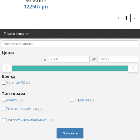
990мм RTR
12250 грн
1
‹
›
Поиск товара
Цена:
от
до
Бренд
VolantexRC
[2]
Тип товара
модель
игрушка
[1]
[1]
Только в наличии
[0]
Показать неактуальные
[+1]
Показать