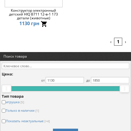
Конструктор электронный
детский HIQ B711 12-в-1 173
детали (животные)
1130 грн
1
‹
›
Поиск товара
Цена:
от
до
Тип товара
игрушка
[5]
Только в наличии
[1]
Показать неактуальные
[+4]