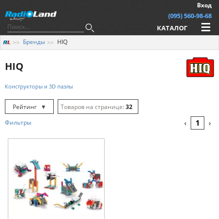
Вход
(095) 560-98-68
КАТАЛОГ
Бренды
HIQ
HIQ
Конструкторы и 3D пазлы
Рейтинг
▼
32
Рейтинг
▲
64
1
Фильтры
‹
›
Дата
▲
128
Дата
▼
Цена
▲
Цена
▼