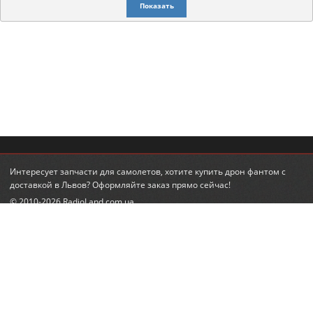
Показать
Интересует
запчасти для самолетов
, хотите
купить дрон фантом
с
доставкой в Львов? Оформляйте заказ прямо сейчас!
© 2010-2026 RadioLand.com.ua
Интернет-магазин радиоуправляемых игрушек и моделей.
Радиоуправляемые вертолеты, машины, танки.
КОНТАКТЫ
ПОДПИСКА НА НОВОСТИ
+380 (95) 560-98-68
email:
feedback@radioland.com.ua