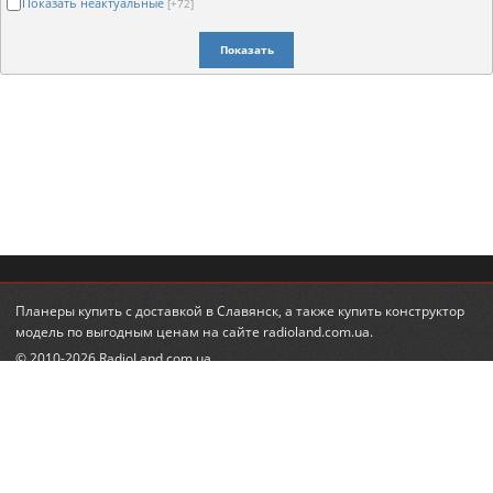
Показать неактуальные
[+72]
Показать
Планеры купить
с доставкой в Славянск, а также
купить конструктор
модель
по выгодным ценам на сайте radioland.com.ua.
© 2010-2026 RadioLand.com.ua
Интернет-магазин радиоуправляемых игрушек и моделей.
Радиоуправляемые вертолеты, машины, танки.
КОНТАКТЫ
ПОДПИСКА НА НОВОСТИ
+380 (95) 560-98-68
email:
feedback@radioland.com.ua