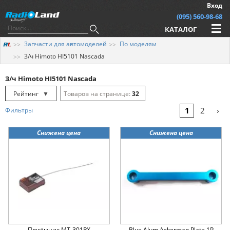
Вход
(095) 560-98-68
КАТАЛОГ
Запчасти для автомоделей
По моделям
З/ч Himoto HI5101 Nascada
З/ч Himoto HI5101 Nascada
Рейтинг
▼
32
Рейтинг
▲
64
›
1
2
Фильтры
Дата
▲
128
Снижена цена
Снижена цена
Дата
▼
Цена
▲
Цена
▼
Приёмник MT-301RX
Blue Alum Ackerman Plate 1P