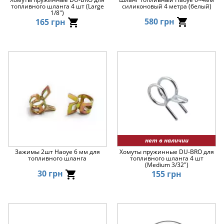
топливного шланга 4 шт (Large
силиконовый 4 метра (белый)
1/8")
580 грн
165 грн
нет в наличии
Зажимы 2шт Haoye 6 мм для
Хомуты пружинные DU-BRO для
топливного шланга
топливного шланга 4 шт
(Medium 3/32")
30 грн
155 грн