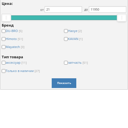
Цена:
от
до
Бренд
DU-BRO
Haoye
[5]
[2]
Himoto
KAVAN
[51]
[1]
Mayatech
[3]
Тип товара
аксессуар
запчасть
[11]
[51]
Только в наличии
[27]
Показать