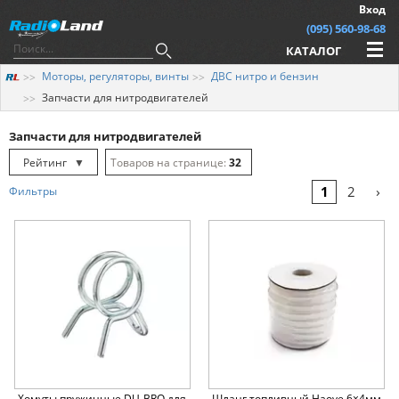
Вход
(095) 560-98-68
КАТАЛОГ
Моторы, регуляторы, винты
ДВС нитро и бензин
Запчасти для нитродвигателей
Запчасти для нитродвигателей
Рейтинг
▼
32
Рейтинг
▲
64
›
1
2
Фильтры
Дата
▲
128
Дата
▼
Цена
▲
Цена
▼
Хомуты пружинные DU-BRO для
Шланг топливный Haoye 6×4мм