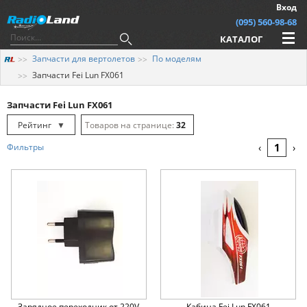
Вход
(095) 560-98-68
КАТАЛОГ
Запчасти для вертолетов
По моделям
Запчасти Fei Lun FX061
Запчасти Fei Lun FX061
Рейтинг
▼
32
Рейтинг
▲
64
1
Фильтры
‹
›
Дата
▲
128
Дата
▼
Цена
▲
Цена
▼
Зарядное переходник от 220V
Кабина Fei Lun FX061