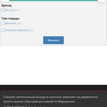
Бренд
Fei Lun
[23]
Тип товара
запчасть
[23]
Только в наличии
[21]
Показать
Самолет метательный
всегда в наличии,
вертолет на управлении
купить
можно с быстрой доставкой по Мариуполю.