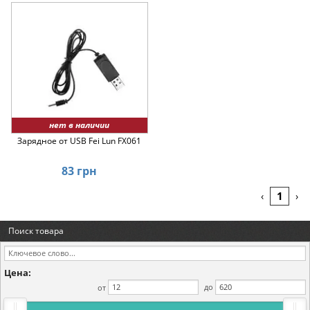
нет в наличии
Зарядное от USB Fei Lun FX061
83 грн
1
‹
›
Поиск товара
Цена:
от
до