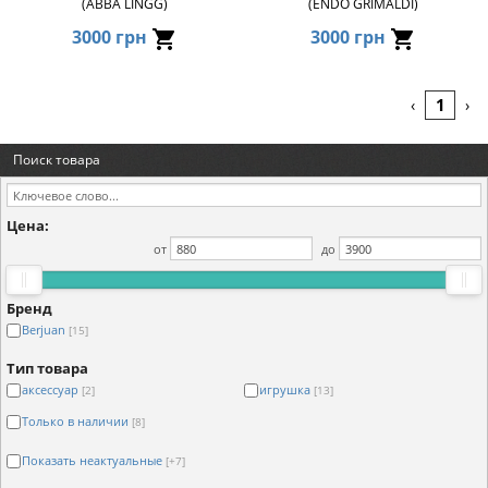
(ABBA LINGG)
(ENDO GRIMALDI)
3000 грн
3000 грн
1
‹
›
Поиск товара
Цена:
от
до
Бренд
Berjuan
[15]
Тип товара
аксессуар
игрушка
[2]
[13]
Только в наличии
[8]
Показать неактуальные
[+7]