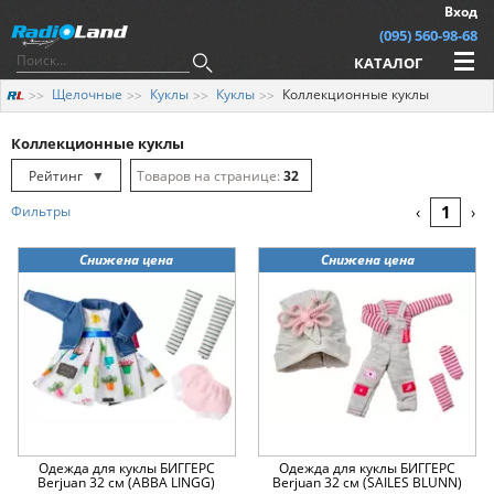
Вход
(095) 560-98-68
КАТАЛОГ
Щелочные
Куклы
Куклы
Коллекционные куклы
Коллекционные куклы
Рейтинг
▼
32
Рейтинг
▲
64
1
Фильтры
‹
›
Дата
▲
128
Снижена цена
Снижена цена
Дата
▼
Цена
▲
Цена
▼
Одежда для куклы БИГГЕРС
Одежда для куклы БИГГЕРС
Berjuan 32 см (ABBA LINGG)
Berjuan 32 см (SAILES BLUNN)