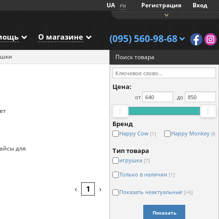
UA
ru
Регистрация
Вход
мощь
О магазине
(095) 560-98-68
ушки
Поиск товара
Цена:
от
до
ет
Бренд
Happy Cow
Happy Monkey
[1]
[6]
вайсы для
Тип товара
игрушка
[7]
ктива
Только в наличии
[1]
му
1
‹
›
Показать неактуальные
[+6]
я,
Показать