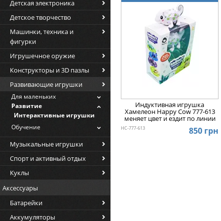
Дата
▲
Детская электроника
разобраться, то определенной кл
которым они относятся:
Дата
▼
Детское творчество
Развивающие коврики, центры
Цена
▲
Машинки, техника и
мелодии, заинтересуют ребят
фигурки
Цена
▼
Для деток в возрасте от года
Игрушечное оружие
мягкая книжка сама рассказы
Конструкторы и 3D пазлы
А яркие рисунки на страниц
Развивающие игрушки
Детям с трёх лет будет акту
могут ходить, бегать, прыгат
Для маленьких
Индуктивная игрушка
у ребенка чувство заботы и 
Развитие
Хамелеон Happy Cow 777-613
позаботиться и о настоящем 
Интерактивные игрушки
меняет цвет и ездит по линии
Обучение
HC-777-613
850 грн
Пупсы, куклы. Эти персонажи 
хотеть на горшок, изображать
Музыкальные игрушки
с ними очень интересно и ве
Спорт и активный отдых
Роботы (на радиоуправлении и
Куклы
Музыкальные (синтезаторы, п
Аксессуары
мелодии, звуки, голоса.
Батарейки
Плакаты, вывески, карты (пом
бугорок отдельного участка аз
Аккумуляторы