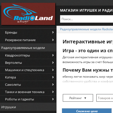
МАГАЗИН ИГРУШЕК И РАД
Радиоуправляемые модели Radiola
Бренды
Резервное питание
Интерактивные и
Радиоуправляемые модели
Игра - это один из 
Квадрокоптеры
Детская интерактивная игрушка 
возможность игры за счет больш
Вертолеты
Почему Вам нужны т
Машинки и спецтехника
ебенку легче познавать мир чере
Катера
собственного удобства и комфор
Самолеты
информационных технологий. По
умных игрушек. К тому же, это 
Танки и военная техника
занятию, пока малыш отдал предп
Рейтинг
▼
Роботы и гаджеты
Интерактивная игрушка способна
разговаривать, петь, светиться и
Рейтинг
▲
Игрушки
маленького человечка очень легк
Снижена цена