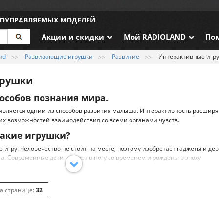
ИОУПРАВЛЯЕМЫХ МОДЕЛЕЙ
Акции и скидки
Мой RADIOLAND
По
nd
Развивающие игрушки
Развитие
Интерактивные игр
грушки
способов познания мира.
является одним из способов развития малыша. Интерактивность расширя
их возможностей взаимодействия со всеми органами чувств.
акие игрушки?
з игру. Человечество не стоит на месте, поэтому изобретает гаджеты и де
та. Современные дети шагают в ногу со временем и рождены в эпоху
 этой простой причине им необходимо познавать мир с помощью интера
позволяет родителям посвятить немного больше времени себе или любимо
очтение забавной, интерактивной развлекалке. Когда и что покупать?
32
 реагировать на касания и действия ребенка. Она может плакать, смеятьс
ли даже, просить малыша об услуге. Благодаря звуку, свету, форме, цвету -
64
о заинтересовать необычной, и что важно, достаточно полезной. Если