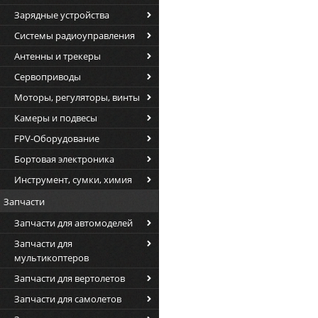
Зарядные устройства
Весь ассортимент детских интер
производителя. Как правило это 
Системы радиоуправления
Где купить интерак
Антенны и трекеры
Раньше технически сложные и до
Сервоприводы
Одессе. Теперь такие интеракти
Моторы, регуляторы, винты
населенный пункт. Интернет маг
игрушках. Если вам сложно поня
Камеры и подвесы
помогут, подберут подарок по во
несложно. Интерактивная мягкая
FPV-Оборудование
студий. Купить интерактивную д
Бортовая электроника
Харьков, Одесса и другие города
Инструмент, сумки, химия
Запчасти
Запчасти для автомоделей
Запчасти для
мультикоптеров
Запчасти для вертолетов
Запчасти для самолетов