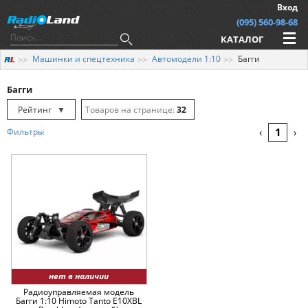
Вход
(095) 560-98-68
КАТАЛОГ
Машинки и спецтехника
Автомодели 1:10
Багги
Багги
Рейтинг
▼
32
Рейтинг
▲
64
1
Фильтры
‹
›
Дата
▲
128
Дата
▼
Цена
▲
Цена
▼
нет в наличии
Радиоуправляемая модель
Багги 1:10 Himoto Tanto E10XBL