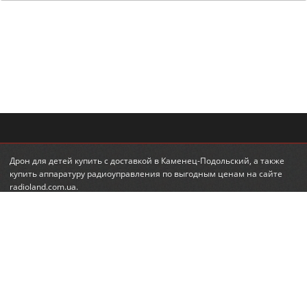
Дрон для детей купить
с доставкой в Каменец-Подольский, а также
купить аппаратуру радиоуправления
по выгодным ценам на сайте
radioland.com.ua.
© 2010-2026 RadioLand.com.ua
Интернет-магазин радиоуправляемых игрушек и моделей.
Радиоуправляемые вертолеты, машины, танки.
КОНТАКТЫ
ПОДПИСКА НА НОВОСТИ
+380 (95) 560-98-68
email:
feedback@radioland.com.ua