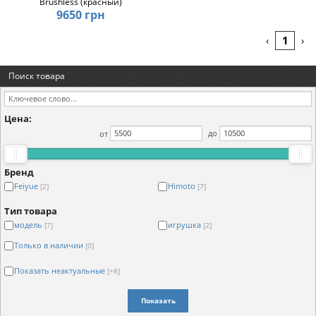
Brushless (красный)
9650 грн
1
‹
›
Поиск товара
Цена:
от
до
Бренд
Feiyue
Himoto
[2]
[7]
Тип товара
модель
игрушка
[7]
[2]
Только в наличии
[0]
Показать неактуальные
[+8]
Показать