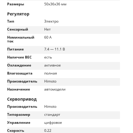
Размеры
50x36x36 мм
Регулятор
Тип
Электро
Сенсорный
Нет
Номинальный
60 А
ток
Питание
7.4 — 11.1 В
Наличие BEC
есть
Охлаждение
активное
Влагозащита
полная
Производитель
Himoto
Назначение
автомодели
Сервопривод
Производитель
Himoto
Типоразмер
стандарт
Управление
цифровое
Скорость
0.22