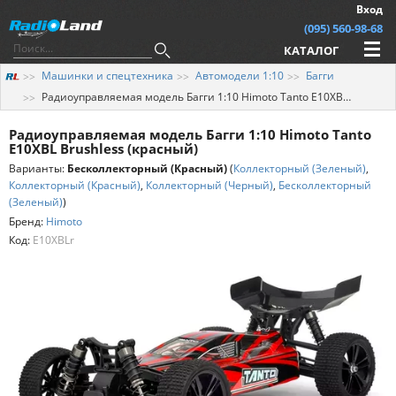
Вход
(095) 560-98-68
КАТАЛОГ
Машинки и спецтехника
Автомодели 1:10
Багги
Радиоуправляемая модель Багги 1:10 Himoto Tanto E10XBL Brushless (красный)
Радиоуправляемая модель Багги 1:10 Himoto Tanto
E10XBL Brushless (красный)
Варианты:
Бесколлекторный (Красный)
(
Коллекторный (Зеленый)
,
Коллекторный (Красный)
,
Коллекторный (Черный)
,
Бесколлекторный
(Зеленый)
)
Бренд:
Himoto
Код:
E10XBLr