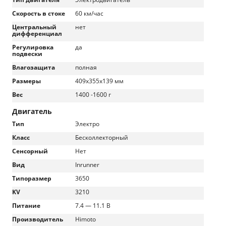
Скорость в стоке
60 км/час
Центральный
нет
дифференциал
Регулировка
да
подвески
Влагозащита
полная
Размеры
409x355x139 мм
Вес
1400 -1600 г
Двигатель
Тип
Электро
Класс
Бесколлекторный
Сенсорный
Нет
Вид
Inrunner
Типоразмер
3650
KV
3210
Питание
7.4 — 11.1 В
Производитель
Himoto