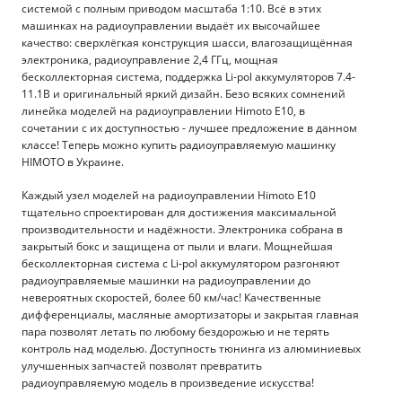
системой с полным приводом масштаба 1:10. Всё в этих
машинках на радиоуправлении выдаёт их высочайшее
качество: сверхлёгкая конструкция шасси, влагозащищённая
электроника, радиоуправление 2,4 ГГц, мощная
бесколлекторная система, поддержка Li-pol аккумуляторов 7.4-
11.1В и оригинальный яркий дизайн. Безо всяких сомнений
линейка моделей на радиоуправлении Himoto E10, в
сочетании с их доступностью - лучшее предложение в данном
классе! Теперь можно купить радиоуправляемую машинку
HIMOTO в Украине.
Каждый узел моделей на радиоуправлении Himoto E10
тщательно спроектирован для достижения максимальной
производительности и надёжности. Электроника собрана в
закрытый бокс и защищена от пыли и влаги. Мощнейшая
бесколлекторная система с Li-pol аккумулятором разгоняют
радиоуправляемые машинки на радиоуправлении до
невероятных скоростей, более 60 км/час! Качественные
дифференциалы, масляные амортизаторы и закрытая главная
пара позволят летать по любому бездорожью и не терять
контроль над моделью. Доступность тюнинга из алюминиевых
улучшенных запчастей позволят превратить
радиоуправляемую модель в произведение искусства!