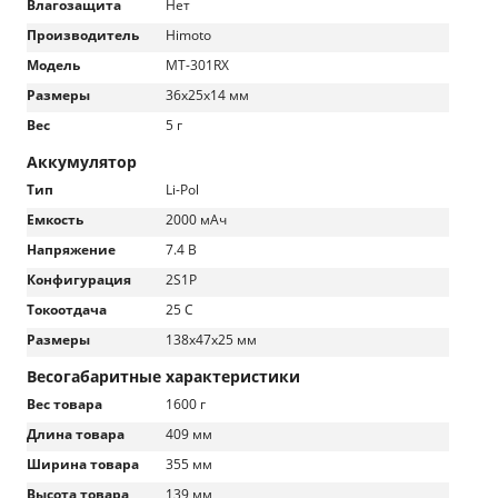
Влагозащита
Нет
Производитель
Himoto
Модель
MT-301RX
Размеры
36x25x14 мм
Вес
5 г
Аккумулятор
Тип
Li-Pol
Емкость
2000 мАч
Напряжение
7.4 В
Конфигурация
2S1P
Токоотдача
25 C
Размеры
138x47x25 мм
Весогабаритные характеристики
Вес товара
1600 г
Длина товара
409 мм
Ширина товара
355 мм
Высота товара
139 мм