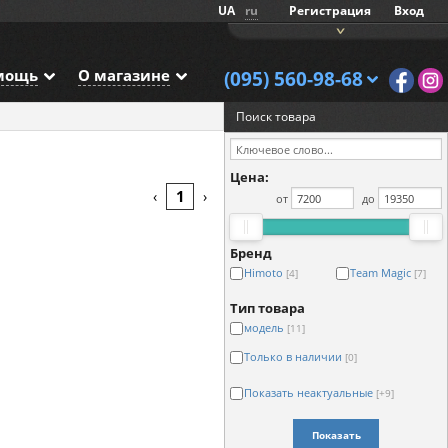
UA
ru
Регистрация
Вход
мощь
О магазине
(095) 560-98-68
е
Поиск товара
Цена:
1
‹
›
от
до
Бренд
Himoto
Team Magic
[4]
[7]
Тип товара
модель
[11]
Только в наличии
[0]
Показать неактуальные
[+9]
Показать