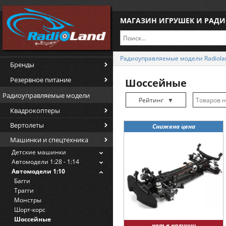
МАГАЗИН ИГРУШЕК И РАД
Радиоуправляемые модели Radiola
Бренды
Резервное питание
Шоссейные
Радиоуправляемые модели
Рейтинг
▼
Квадрокоптеры
Рейтинг
▲
Вертолеты
Снижена цена
Дата
▲
Машинки и спецтехника
Дата
▼
Детские машинки
Цена
▲
Автомодели 1:28 - 1:14
Автомодели 1:10
Цена
▼
Багги
Трагги
Монстры
Шорт-корс
Шоссейные
нет в наличии