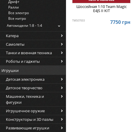
Дрифт
Шоссейная 1:10 Team Magic
Ралли
E4JS II KIT
Все электро
Все нитро
TM507003
7750 грн
Автомодели 1:8 - 1:4
Катера
Самолеты
Танки и военная техника
Роботы и гаджеты
Игрушки
Детская электроника
Детское творчество
Машинки, техника и
фигурки
Игрушечное оружие
Конструкторы и 3D пазлы
Развивающие игрушки