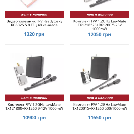
нет в наличии
нет в наличии
Видеоприёмник FPV Readytosky
Комплект FPV 1.2GHz LawMate
RC832S 5.8 ГГц 48 каналов
TX1218523+RX1260 5-23V
1000mW
1320 грн
12050 грн
нет в наличии
нет в наличии
Комплект FPV 1.2GHz LawMate
Комплект FPV 1.2GHz LawMate
TX121800+RX1260 9-12V 1000mW
TX120015+RX1260 500/1000mW
10900 грн
11650 грн