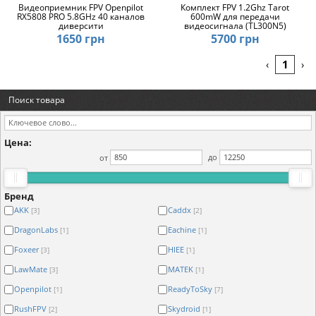
Видеоприемник FPV Openpilot
Комплект FPV 1.2Ghz Tarot
RX5808 PRO 5.8GHz 40 каналов
600mW для передачи
диверсити
видеосигнала (TL300N5)
1650 грн
5700 грн
1
‹
›
Поиск товара
Цена:
от
до
Бренд
AKK
Caddx
[3]
[2]
DragonLabs
Eachine
[1]
[1]
Foxeer
HIEE
[3]
[1]
LawMate
MATEK
[3]
[1]
Openpilot
ReadyToSky
[1]
[7]
RushFPV
Skydroid
[2]
[1]