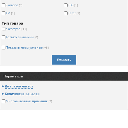
Skyzone
TBS
[4]
[1]
TM
Tarot
[1]
[1]
Тип товара
аксессуар
[33]
Только в наличии
[0]
Показать неактуальные
[+5]
Показать
Параметры
Диапазон частот
Количество каналов
Многоантенный приёмник
[9]