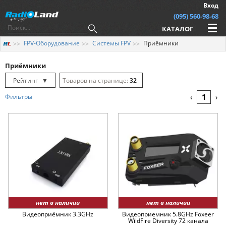
Вход
(095) 560-98-68
КАТАЛОГ
FPV-Оборудование
Системы FPV
Приёмники
Приёмники
Рейтинг
▼
32
Рейтинг
▲
64
1
Фильтры
‹
›
Дата
▲
128
Дата
▼
Цена
▲
Цена
▼
нет в наличии
нет в наличии
Видеоприёмник 3.3GHz
Видеоприемник 5.8GHz Foxeer
WildFire Diversity 72 канала