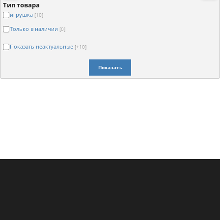
Тип товара
игрушка
[10]
Только в наличии
[0]
Показать неактуальные
[+10]
Показать