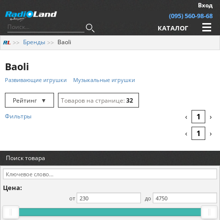
Вход
(095) 560-98-68
КАТАЛОГ
Бренды
Baoli
Baoli
Развивающие игрушки
Музыкальные игрушки
Рейтинг
▼
32
Рейтинг
▲
64
1
Фильтры
‹
›
Дата
▲
128
1
‹
›
Дата
▼
Поиск товара
Цена
▲
Цена
▼
Цена:
от
до