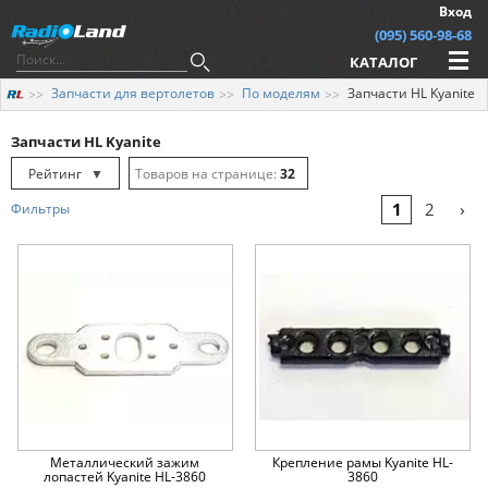
Вход
(095) 560-98-68
КАТАЛОГ
Запчасти для вертолетов
По моделям
Запчасти HL Kyanite
Запчасти HL Kyanite
Рейтинг
▼
32
Рейтинг
▲
64
›
1
2
Фильтры
Дата
▲
128
Дата
▼
Цена
▲
Цена
▼
Металлический зажим
Крепление рамы Kyanite HL-
лопастей Kyanite HL-3860
3860