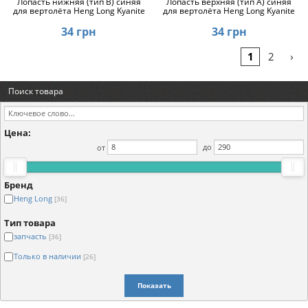
Лопасть нижняя (тип B) синяя
Лопасть верхняя (тип А) синяя
для вертолёта Heng Long Kyanite
для вертолёта Heng Long Kyanite
34 грн
34 грн
›
1
2
Поиск товара
Цена:
от
до
Бренд
Heng Long
[36]
Тип товара
запчасть
[36]
Только в наличии
[26]
Показать