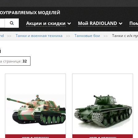
ИОУПРАВЛЯЕМЫХ МОДЕЛЕЙ
Акции и скидки
Мой RADIOLAND
По
nd
Танки и военная техника
Танковые бои
Танки с и/к п
й
32
64
128
нет в наличии
нет в наличии