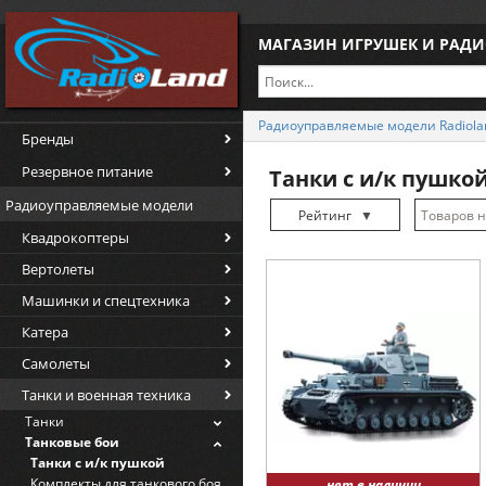
МАГАЗИН ИГРУШЕК И РАД
Радиоуправляемые модели Radiola
Бренды
Резервное питание
Танки с и/к пушко
Радиоуправляемые модели
Рейтинг
▼
Квадрокоптеры
Рейтинг
▲
Вертолеты
Дата
▲
Машинки и спецтехника
Дата
▼
Катера
Цена
▲
Самолеты
Цена
▼
Танки и военная техника
Танки
Танковые бои
Танки с и/к пушкой
Комплекты для танкового боя
нет в наличии