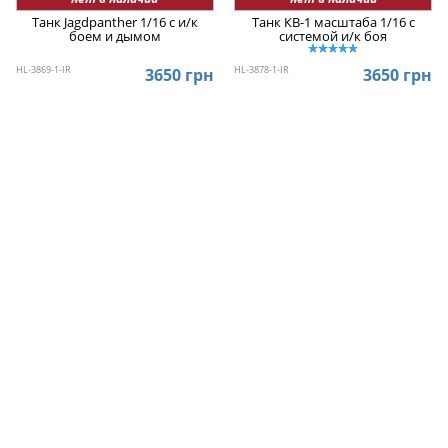
Танк Jagdpanther 1/16 с и/к
Танк КВ-1 масштаба 1/16 с
боем и дымом
системой и/к боя
HL-3869-1-IR
HL-3878-1-IR
3650 грн
3650 грн