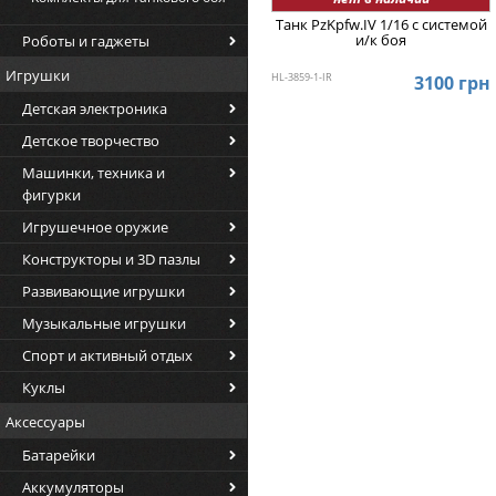
Танк PzKpfw.IV 1/16 с системой
и/к боя
Роботы и гаджеты
Игрушки
HL-3859-1-IR
3100 грн
Детская электроника
Детское творчество
Машинки, техника и
фигурки
Игрушечное оружие
Конструкторы и 3D пазлы
Развивающие игрушки
Музыкальные игрушки
Спорт и активный отдых
Куклы
Аксессуары
Батарейки
Аккумуляторы