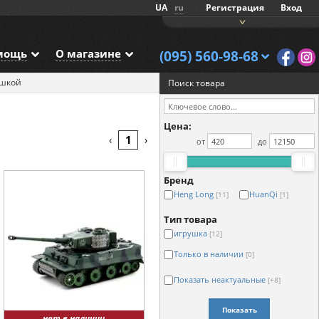
UA
ru
Регистрация
Вход
мощь
О магазине
(095) 560-98-68
ушкой
Поиск товара
Цена:
1
‹
›
от
до
Бренд
Heng Long
HuanQi
[11]
[1]
Тип товара
игрушка
[12]
Только в наличии
[0]
Показать неактуальные
[+8]
Показать
нет в наличии