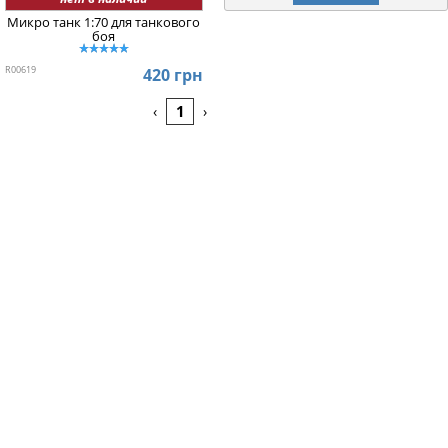
Микро танк 1:70 для танкового
боя
R00619
420 грн
1
‹
›