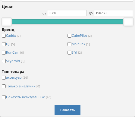
Цена:
от
до
Бренд
Caddx
CubePilot
[7]
[2]
DJI
Mainlink
[5]
[1]
RunCam
SIYI
[6]
[2]
Skydroid
[3]
Тип товара
аксессуар
[26]
Только в наличии
[0]
Показать неактуальные
[+6]
Показать