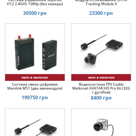
H12 2.4GHz 1080p (без камеры)
Tracking Module II
30500 грн
23300 грн
нет в наличии
нет в наличии
Система связи цифровая
Видеосистема FPV Caddx
Mainlink M51 (два авиамодуля)
Walksnail AVATAR HD Pro Kit (32G
с gyroflow)
190750 грн
8400 грн