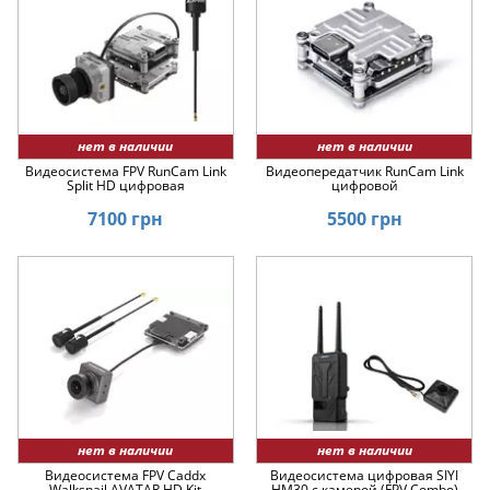
нет в наличии
нет в наличии
Видеосистема FPV RunCam Link
Видеопередатчик RunCam Link
Split HD цифровая
цифровой
7100 грн
5500 грн
нет в наличии
нет в наличии
Видеосистема FPV Caddx
Видеосистема цифровая SIYI
Walksnail AVATAR HD Kit
HM30 с камерой (FPV Combo)