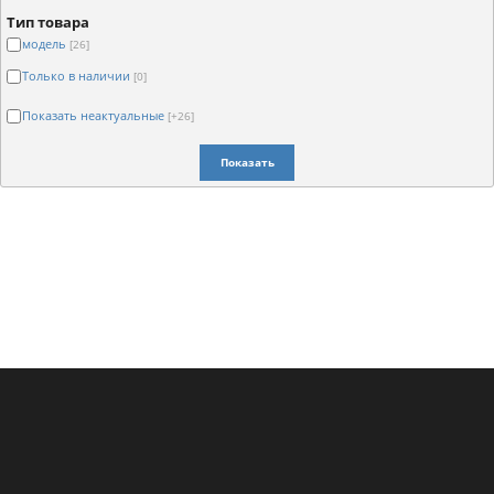
Тип товара
модель
[26]
Только в наличии
[0]
Показать неактуальные
[+26]
Показать