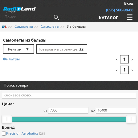
Вход
(095) 560-98-68
КАТАЛОГ
Самолеты
Самолеты
Из бальзы
Самолеты из бальзы
Рейтинг
▼
32
Рейтинг
▲
64
1
Фильтры
‹
›
Дата
▲
128
1
‹
›
Дата
▼
Поиск товара
Цена
▲
Цена
▼
Цена:
от
до
Бренд
Precision Aerobatics
[26]