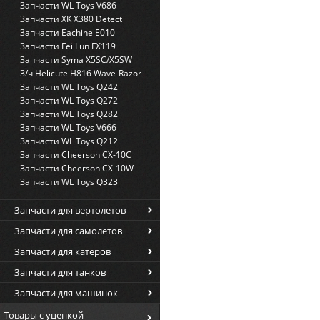
Запчасти WL Toys V686
Запчасти XK X380 Detect
Запчасти Eachine E010
Запчасти Fei Lun FX119
Запчасти Syma X5SC/X5SW
З/ч Helicute H816 Wave-Razor
Запчасти WL Toys Q242
Запчасти WL Toys Q272
Запчасти WL Toys Q282
Запчасти WL Toys V666
Запчасти WL Toys Q212
Запчасти Cheerson CX-10C
Запчасти Cheerson CX-10W
Запчасти WL Toys Q323
Запчасти для вертолетов
Запчасти для самолетов
Запчасти для катеров
Запчасти для танков
Запчасти для машинок
Товары с уценкой