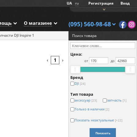
UA
ru
Регистрация
Вход
мощь
О магазине
(095) 560-98-68
пчасти DJI Inspire 1
Поиск товара
Цена:
1
‹
›
от
до
Бренд
DJI
[24]
Тип товара
аксессуар
запчасть
[23]
[1]
Только в наличии
[2]
Показать неактуальные
[+22]
Показать