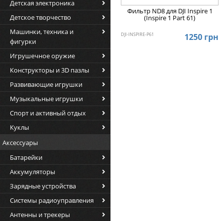
Детская электроника
Фильтр ND8 для DJI Inspire 1
Детское творчество
(Inspire 1 Part 61)
Машинки, техника и
DJI-INSPIRE-P61
1250 грн
фигурки
Игрушечное оружие
Конструкторы и 3D пазлы
Развивающие игрушки
Музыкальные игрушки
Спорт и активный отдых
Куклы
Аксессуары
Батарейки
Аккумуляторы
Зарядные устройства
Системы радиоуправления
Антенны и трекеры