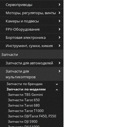
Сервоприводы
Моторы, регуляторы, винты
Камеры и подвесы
FPV-Оборудование
Бортовая электроника
Инструмент, сумки, химия
Запчасти
Запчасти для автомоделей
Запчасти для
мультикоптеров
Запчасти по брендам
Запчасти по моделям
Запчасти TBS Gemini
Запчасти Tarot 650
Запчасти Tarot 680
Запчасти Tarot T1000
Запчасти DJI/Tarot F450, F550
Запчасти DJI S900
Запчасти DJI S1000