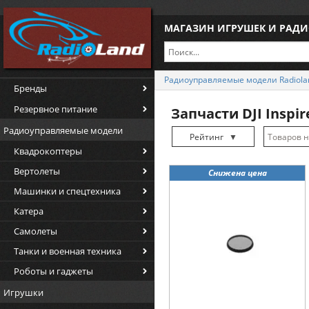
МАГАЗИН ИГРУШЕК И РАД
Радиоуправляемые модели Radiola
Бренды
Резервное питание
Запчасти DJI Inspir
Радиоуправляемые модели
Рейтинг
▼
Квадрокоптеры
Рейтинг
▲
Вертолеты
Снижена цена
Дата
▲
Машинки и спецтехника
Дата
▼
Катера
Цена
▲
Самолеты
Цена
▼
Танки и военная техника
Роботы и гаджеты
Игрушки