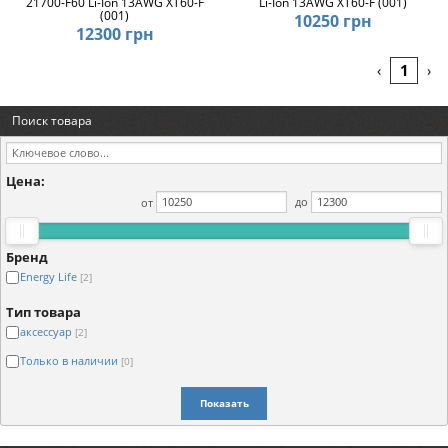
21700-F60 Li-Ion 13AWG XT60-F
Li-Ion 13AWG XT60-F (001)
(001)
10250 грн
12300 грн
1
‹
›
Поиск товара
Цена:
от
до
Бренд
Energy Life
[2]
Тип товара
аксессуар
[2]
Только в наличии
[0]
Показать