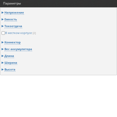
Параметры
Напряжение
Емкость
Токоотдача
В жестком корпусе
[2]
Коннектор
Вес аккумулятора
Длина
Ширина
Высота