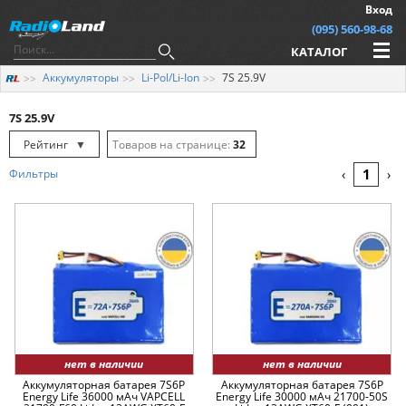
Вход
(095) 560-98-68
КАТАЛОГ
Аккумуляторы
Li-Pol/Li-Ion
7S 25.9V
7S 25.9V
Рейтинг
▼
32
Рейтинг
▲
64
1
Фильтры
‹
›
Дата
▲
128
Дата
▼
Цена
▲
Цена
▼
нет в наличии
нет в наличии
Аккумуляторная батарея 7S6P
Аккумуляторная батарея 7S6P
Energy Life 36000 мАч VAPCELL
Energy Life 30000 мАч 21700-50S