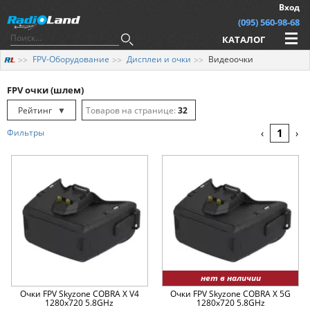
Вход
(095) 560-98-68
КАТАЛОГ
FPV-Оборудование
Дисплеи и очки
Видеоочки
FPV очки (шлем)
Рейтинг
▼
32
Рейтинг
▲
64
1
Фильтры
‹
›
Дата
▲
128
Дата
▼
Цена
▲
Цена
▼
нет в наличии
Очки FPV Skyzone COBRA X V4
Очки FPV Skyzone COBRA X 5G
1280x720 5.8GHz
1280x720 5.8GHz