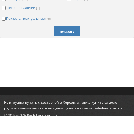
Только в наличии
[1]
Показать неактуальные
[+8]
Показать
Rc игрушки купить
с доставкой в Херсон, а также
купить самолет
радиоуправляемый
по выгодным ценам на сайте radioland.com.ua.
© 2010-2026 RadioLand.com.ua
Интернет-магазин радиоуправляемых игрушек и моделей.
Радиоуправляемые вертолеты, машины, танки.